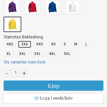
Størrelse Bekledning
4XS
3XS
XXS
XS
S
M
L
XL
XXL
3XL
4XL
5XL
Vis varianter som liste
-
+
Kjøp
Legg i ønskeliste