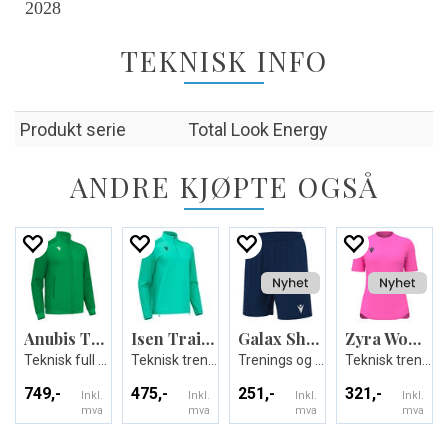
2028
TEKNISK INFO
Produkt serie
Total Look Energy
ANDRE KJØPTE OGSÅ
Anubis Travel Full Zip Top
Isen Training 1/4 Zip Top
Galax Shorts
Zyra Womans shirt
Teknisk full zip jakke - Unisex
Teknisk treningsgenser - Unisex
Trenings og kampshorts
Teknisk trenings T-skjorte til dame
749,-
475,-
251,-
321,-
Inkl.
Inkl.
Inkl.
Inkl.
mva
mva
mva
mva