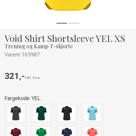
Void Shirt Shortsleeve YEL XS
Trening og Kamp T-skjorte
Varenr:
165987
321,-
Inkl. mva
Fargekode
YEL