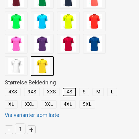
Størrelse Bekledning
4XS
3XS
XXS
XS
S
M
L
XL
XXL
3XL
4XL
5XL
Vis varianter som liste
-
+