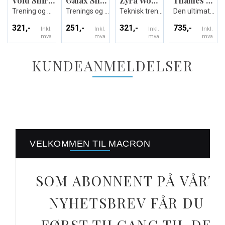
Void Shirt Shortsleeve
Galax Shorts
Zyra Womans shirt
Thames Hero Pant
Trening og Kamp T-skjorte
Trenings og kampshorts
Teknisk trenings T-skjorte til dame
Den ultimate treningsbuksen - Unisex
321,-
251,-
321,-
735,-
Inkl.
Inkl.
Inkl.
Inkl.
mva
mva
mva
mva
KUNDEANMELDELSER
VELKOMMEN TIL MACRON
SOM ABONNENT PÅ VÅRT
NYHETSBREV FÅR DU
FØRST TILGANG TIL DE