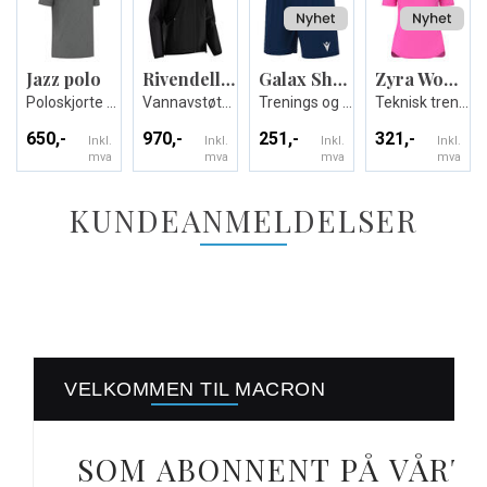
Jazz polo
Rivendell full zip showerjacket
Galax Shorts
Zyra Womans shirt
Poloskjorte - Unisex
Vannavstøtende Jakke - Unisex
Trenings og kampshorts
Teknisk trenings T-skjorte til dame
650,-
970,-
251,-
321,-
Inkl.
Inkl.
Inkl.
Inkl.
mva
mva
mva
mva
KUNDEANMELDELSER
VELKOMMEN TIL MACRON
SOM ABONNENT PÅ VÅRT