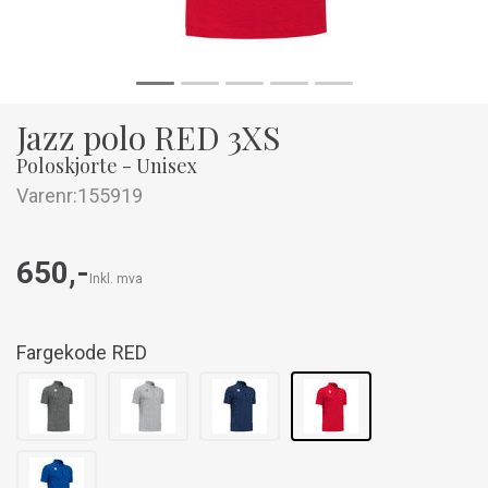
Jazz polo RED 3XS
Poloskjorte - Unisex
Varenr:
155919
650,-
Inkl. mva
Fargekode
RED