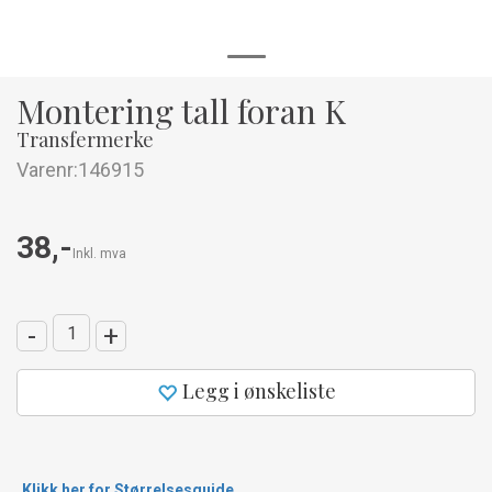
Montering tall foran K
Transfermerke
Varenr:
146915
38,-
Inkl. mva
-
+
Legg i ønskeliste
Klikk her for Størrelsesguide