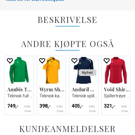
BESKRIVELSE
ANDRE KJØPTE OGSÅ
Anubis Travel Full Zip Top
Wyrm Shirt
Anduril Womens Shirt
Void Shirt Longsleeve
Teknisk full zip jakke - Unisex
Teknisk kamp og treningsdrakt - Unisex
Teknisk spillerdrakt til dame
Spillertrøye – Lett, pustende
749,-
398,-
405,-
321,-
Inkl.
Inkl.
Inkl.
Inkl.
mva
mva
mva
mva
KUNDEANMELDELSER