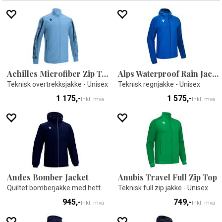
Achilles Microfiber Zip Top
Alps Waterproof Rain Jacket
Teknisk overtrekksjakke - Unisex
Teknisk regnjakke - Unisex
1 175,-
1 575,-
Inkl. mva
Inkl. mva
Andes Bomber Jacket
Anubis Travel Full Zip Top
Quiltet bomberjakke med hette - Unisex
Teknisk full zip jakke - Unisex
945,-
749,-
Inkl. mva
Inkl. mva