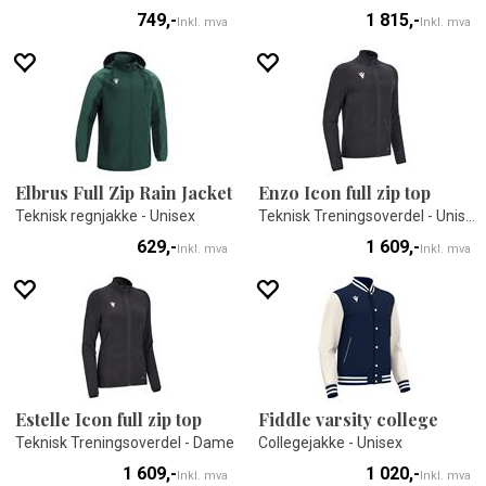
749,-
1 815,-
Inkl. mva
Inkl. mva
Elbrus Full Zip Rain Jacket
Enzo Icon full zip top
Teknisk regnjakke - Unisex
Teknisk Treningsoverdel - Unisex
629,-
1 609,-
Inkl. mva
Inkl. mva
Estelle Icon full zip top
Fiddle varsity college
Teknisk Treningsoverdel - Dame
Collegejakke - Unisex
1 609,-
1 020,-
Inkl. mva
Inkl. mva