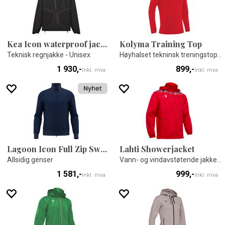
Kea Icon waterproof jacket
Kolyma Training Top
Teknisk regnjakke - Unisex
Høyhalset tekninsk treningstop - Unisex
1 930,-
899,-
Inkl. mva
Inkl. mva
Lagoon Icon Full Zip Sweatshirt
Lahti Showerjacket
Allsidig genser
Vann- og vindavstøtende jakke - Unisex
1 581,-
999,-
Inkl. mva
Inkl. mva