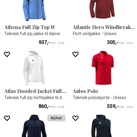
Athena Full Zip Top W
Atlantic Hero Windbreaker
Teknisk full zip jakke til dame
Flott vindjakke - Unisex
937,-
305,-
Inkl. mva
Inkl. mva
Atlas Hooded Jacket Full Zip W
Aulos Polo
Teknisk full zip hettejakke til dame
Teknisk poloskjorte - Unisex
860,-
559,-
Inkl. mva
Inkl. mva