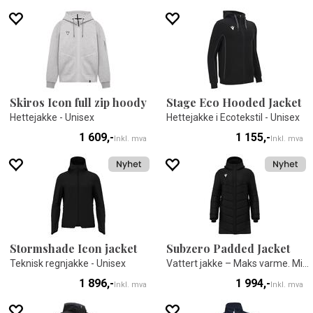
Skiros Icon full zip hoody
Stage Eco Hooded Jacket
Hettejakke - Unisex
Hettejakke i Ecotekstil - Unisex
1 609,-
1 155,-
Inkl. mva
Inkl. mva
Stormshade Icon jacket
Subzero Padded Jacket
Teknisk regnjakke - Unisex
Vattert jakke – Maks varme. Minimal vekt
1 896,-
1 994,-
Inkl. mva
Inkl. mva