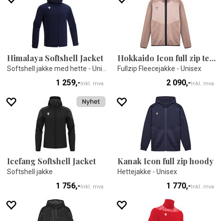
Himalaya Softshell Jacket
Hokkaido Icon full zip teddy
Softshell jakke med hette - Unisex
Fullzip Fleecejakke - Unisex
1 259,-
2 090,-
Inkl. mva
Inkl. mva
Icefang Softshell Jacket
Kanak Icon full zip hoody
Softshell jakke
Hettejakke - Unisex
1 756,-
1 770,-
Inkl. mva
Inkl. mva