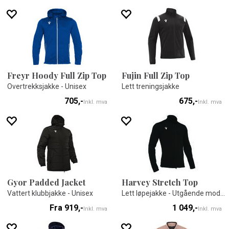
Freyr Hoody Full Zip Top
Fujin Full Zip Top
Overtrekksjakke - Unisex
Lett treningsjakke
705,-
675,-
Inkl. mva
Inkl. mva
Gyor Padded Jacket
Harvey Stretch Top
Vattert klubbjakke - Unisex
Lett løpejakke - Utgående modell
Fra 919,-
1 049,-
Inkl. mva
Inkl. mva