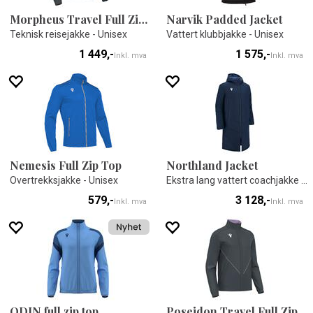
Morpheus Travel Full Zip Top
Narvik Padded Jacket
Teknisk reisejakke - Unisex
Vattert klubbjakke - Unisex
1 449,-
1 575,-
Inkl. mva
Inkl. mva
Nemesis Full Zip Top
Northland Jacket
Overtrekksjakke - Unisex
Ekstra lang vattert coachjakke - Unisex
579,-
3 128,-
Inkl. mva
Inkl. mva
ODIN full zip top
Poseidon Travel Full Zip Top