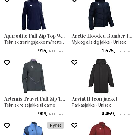
Aphrodite Full Zip Top Woman
Arctic Hooded Bomber Jacket
Teknisk treningsjakke m/hette til dame
Myk og allsidig jakke - Unisex
915,-
1 575,-
Inkl. mva
Inkl. mva
Artemis Travel Full Zip Top
Arviat II Icon jacket
Teknisk reisejakke til dame
Parkasjakke - Unisex
909,-
4 459,-
Inkl. mva
Inkl. mva