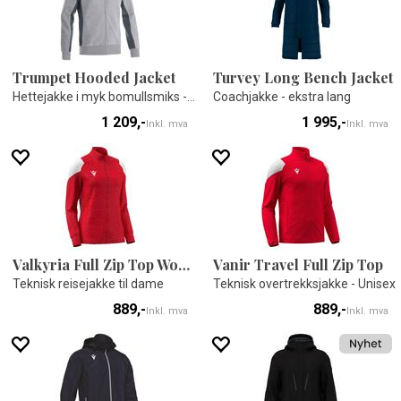
Trumpet Hooded Jacket
Turvey Long Bench Jacket
Hettejakke i myk bomullsmiks - Unisex
Coachjakke - ekstra lang
1 209,-
1 995,-
Inkl. mva
Inkl. mva
Valkyria Full Zip Top Woman
Vanir Travel Full Zip Top
Teknisk reisejakke til dame
Teknisk overtrekksjakke - Unisex
889,-
889,-
Inkl. mva
Inkl. mva