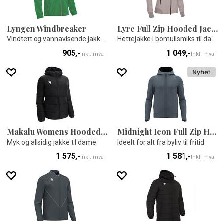
Lyngen Windbreaker
Lyre Full Zip Hooded Jacket W
Vindtett og vannavisende jakke - Unisex
Hettejakke i bomullsmiks til dame
905,-
1 049,-
Inkl. mva
Inkl. mva
Makalu Womens Hooded Jacket
Midnight Icon Full Zip Hoody
Myk og allsidig jakke til dame
Ideelt for alt fra byliv til fritid
1 575,-
1 581,-
Inkl. mva
Inkl. mva