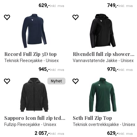
629,-
749,-
Inkl. mva
Inkl. mva
Record Full Zip 3D top
Rivendell full zip showerjacket
Teknisk Fleecejakke - Unisex
Vannavstøtende Jakke - Unisex
945,-
970,-
Inkl. mva
Inkl. mva
Sapporo Icon full zip teddy
Seth Full Zip Top
Fullzip Fleecejakke - Unisex
Teknisk overtrekksjakke - Unisex
2 057,-
629,-
Inkl. mva
Inkl. mva