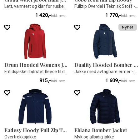
Lett, vanntett og klar for ruskevær
Fullzip Overdel i Teknisk Stoff - Unisex
1 420,-
1 770,-
Inkl. mva
Inkl. mva
Drum Hooded Womens Jacket
Duality Hooded Bomber Jacket
Fritidsjakke i børstet fleece til dame
Jakke med avtagbare ermer - Unisex
915,-
1 609,-
Inkl. mva
Inkl. mva
Eadesy Hoody Full Zip Top
Eblana Bomber Jacket
Overtrekksjakke
Myk og allsidig jakke