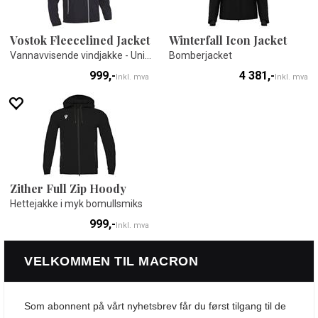
Vostok Fleecelined Jacket
Winterfall Icon Jacket
Vannavvisende vindjakke - Unisex
Bomberjacket
999,-
4 381,-
Inkl. mva
Inkl. mva
Zither Full Zip Hoody
Hettejakke i myk bomullsmiks
999,-
Inkl. mva
VELKOMMEN TIL MACRON
Som abonnent på vårt nyhetsbrev får du først tilgang til de