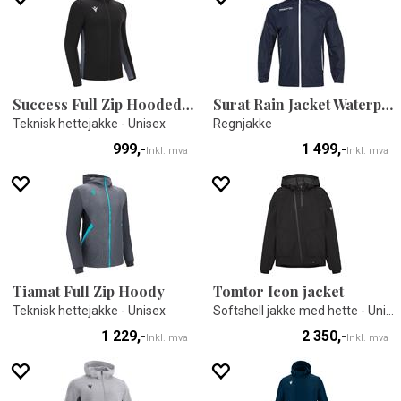
Success Full Zip Hooded Top
Surat Rain Jacket Waterproof
Teknisk hettejakke - Unisex
Regnjakke
999,-
1 499,-
Inkl. mva
Inkl. mva
Tiamat Full Zip Hoody
Tomtor Icon jacket
Teknisk hettejakke - Unisex
Softshell jakke med hette - Unisex
1 229,-
2 350,-
Inkl. mva
Inkl. mva