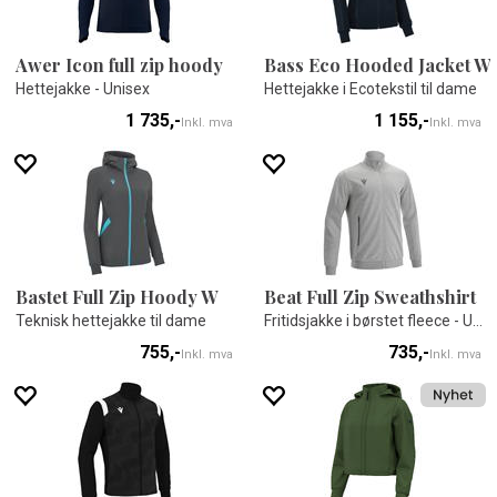
Awer Icon full zip hoody
Bass Eco Hooded Jacket W
Hettejakke - Unisex
Hettejakke i Ecotekstil til dame
1 735,-
1 155,-
Inkl. mva
Inkl. mva
Bastet Full Zip Hoody W
Beat Full Zip Sweathshirt
Teknisk hettejakke til dame
Fritidsjakke i børstet fleece - Unisex
755,-
735,-
Inkl. mva
Inkl. mva