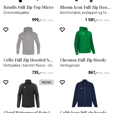
Bendis Full Zip Top Micro
Bloom Icon Full Zip Hoody
Overtrekksjakke
Komfortabel, avslappet og feminin
999,-
1 581,-
Inkl. mva
Inkl. mva
Cello Full Zip Hooded Sweatshirt
Chronos Full Zip Hoody
Hettejakke i børstet fleece - Unisex
Hettegenser
735,-
867,-
Inkl. mva
Inkl. mva
Cloud Waterproof Rain Jacket
Cobb Icon full zip hoody