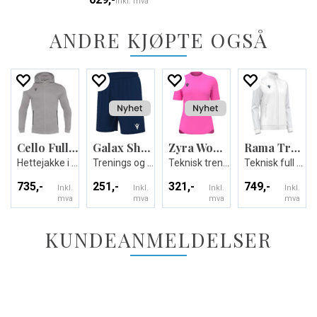
Inkl. mva
ANDRE KJØPTE OGSÅ
Cello Full Zip Hooded Sweatshirt
Galax Shorts
Zyra Womans shirt
Rama Travel Full Zip Top W
Hettejakke i børstet fleece - Unisex
Trenings og kampshorts
Teknisk trenings T-skjorte til dame
Teknisk full zip jakke til dame
735,-
251,-
321,-
749,-
Inkl.
Inkl.
Inkl.
Inkl.
mva
mva
mva
mva
KUNDEANMELDELSER