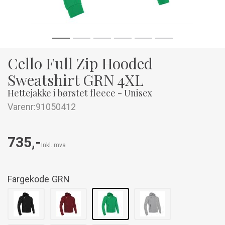
Cello Full Zip Hooded
Sweatshirt GRN 4XL
Hettejakke i børstet fleece - Unisex
Varenr:
91050412
735,-
Inkl. mva
Fargekode
GRN