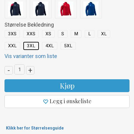
Størrelse Bekledning
3XS
XXS
XS
S
M
L
XL
XXL
3XL
4XL
5XL
Vis varianter som liste
-
+
Kjøp
Legg i ønskeliste
Klikk her for Størrelsesguide