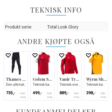
TEKNISK INFO
Produkt serie
Total Look Glory
ANDRE KJØPTE OGSÅ
Thames Hero Pant
Golem Shirt
Vanir Travel Full Zip Top
Wyrm Shirt
Den ultimate treningsbuksen - Unisex
Teknisk kamp og treningsdrakt - Unisex
Teknisk overtrekksjakke - Unisex
Teknisk kamp og treningsdrakt - Unisex
735,-
499,-
889,-
398,-
Inkl.
Inkl.
Inkl.
Inkl.
mva
mva
mva
mva
KUNDEANMELDELSER