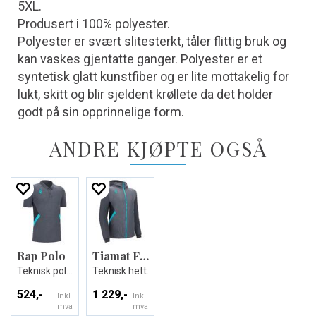
5XL.
Produsert i 100% polyester.
Polyester er svært slitesterkt, tåler flittig bruk og
kan vaskes gjentatte ganger. Polyester er et
syntetisk glatt kunstfiber og er lite mottakelig for
lukt, skitt og blir sjeldent krøllete da det holder
godt på sin opprinnelige form.
ANDRE KJØPTE OGSÅ
Rap Polo
Tiamat Full Zip Hoody
Teknisk poloskjorte - Unisex
Teknisk hettejakke - Unisex
524,-
1 229,-
Inkl.
Inkl.
mva
mva