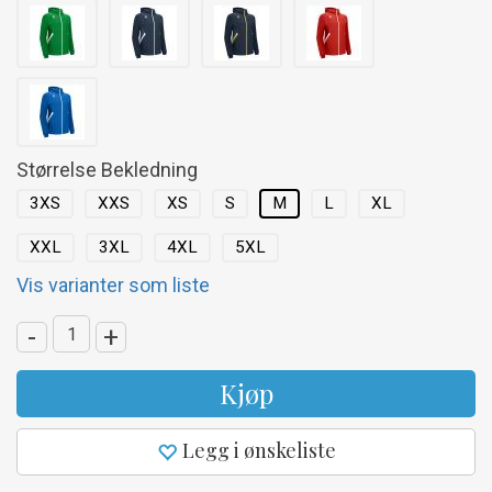
Størrelse Bekledning
3XS
XXS
XS
S
M
L
XL
XXL
3XL
4XL
5XL
Vis varianter som liste
-
+
Kjøp
Legg i ønskeliste