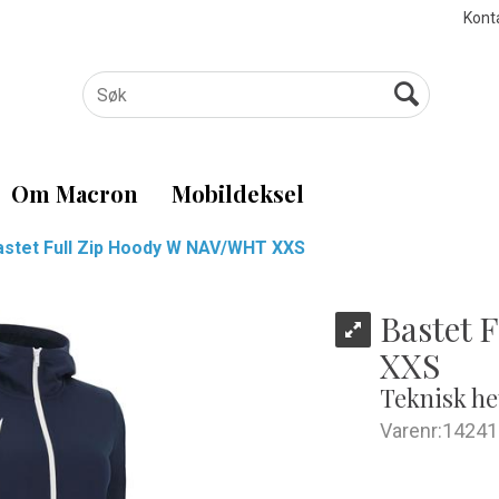
Kont
Om Macron
Mobildeksel
astet Full Zip Hoody W NAV/WHT XXS
Bastet 
XXS
Teknisk he
Varenr:
14241