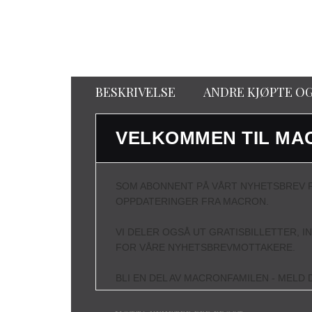
BESKRIVELSE
ANDRE KJØPTE O
VELKOMMEN TIL MA
SOM ABONNENT PÅ VÅRT NYHETSBREV F
OPPDATERINGER FRA MACRON.
VI DELER OGSÅ UT GRATISBILLETTER, I
FOR VÅRE NYHETSBREVMOTTAKERE.
BLI EN DEL AV MACRONFAMILEN - MELD D