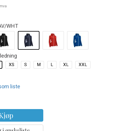
. mva
AV/WHT
kledning
XS
S
M
L
XL
XXL
 som liste
Kjøp
 i ønskeliste