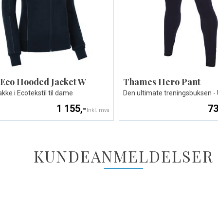
 Eco Hooded Jacket W
Thames Hero Pant
kke i Ecotekstil til dame
Den ultimate treningsbuksen -
1 155,-
73
Inkl. mva
KUNDEANMELDELSER