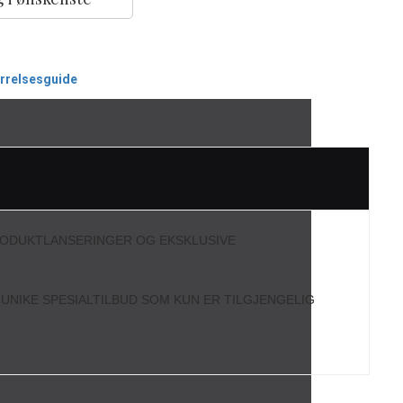
ørrelsesguide
RODUKTLANSERINGER OG EKSKLUSIVE
L UNIKE SPESIALTILBUD SOM KUN ER TILGJENGELIG