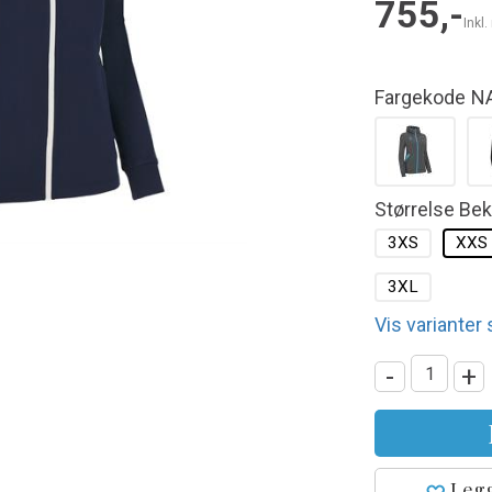
755,-
Inkl
Fargekode
N
Størrelse Be
3XS
XXS
3XL
Vis varianter
-
+
Legg