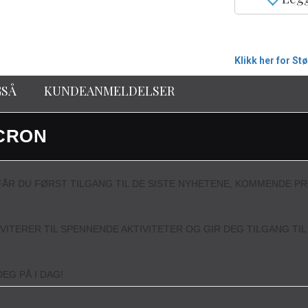
Klikk her for St
GSÅ
KUNDEANMELDELSER
CRON
ÅR DU FØRST TILGANG TIL DE SISTE NYHETENE, KOMMENDE P
NVITERER TIL SPENNENDE AKTIVITETER OG GIR DEG TILGANG TI
EG PÅ I DAG!