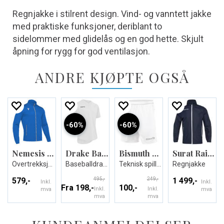
Regnjakke i stilrent design. Vind- og vanntett jakke
med praktiske funksjoner, deriblant to
sidelommer med glidelås og en god hette. Skjult
åpning for rygg for god ventilasjon.
ANDRE KJØPTE OGSÅ
60%
60%
Nemesis Full Zip Top
Drake Baseball Jersey
Bismuth Match Day Short
Surat Rain Jacket Waterproof
Overtrekksjakke - Unisex
Baseballdrakt i mange størrelser
Teknisk spillershorts - Unisex
Regnjakke
579,-
495,-
249,-
1 499,-
Inkl.
Inkl.
Fra 198,-
100,-
Inkl.
Inkl.
mva
mva
mva
mva