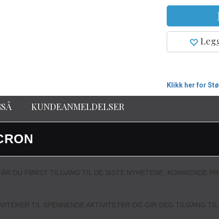
Legg
Klikk her for St
GSÅ
KUNDEANMELDELSER
CRON
ÅR DU FØRST TILGANG TIL DE SISTE NYHETENE, KOMMENDE P
NVITERER TIL SPENNENDE AKTIVITETER OG GIR DEG TILGANG TI