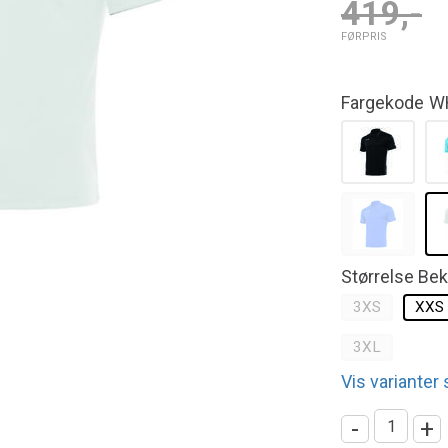
419,-
FØRPRIS
Fargekode
W
Størrelse Be
3XS
XXS
3XL
Vis varianter
-
+