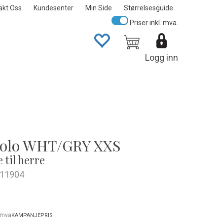
akt Oss
Kundesenter
Min Side
Størrelsesguide
Priser inkl. mva.
Logg inn
Polo WHT/GRY XXS
 til herre
11904
. mva
KAMPANJEPRIS