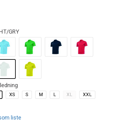
HT/GRY
kledning
XS
S
M
L
XL
XXL
 som liste