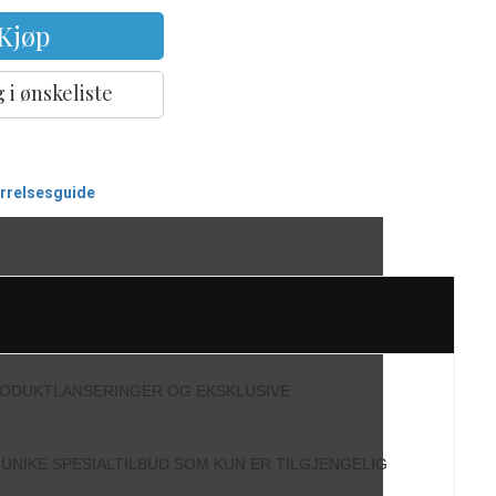
Kjøp
 i ønskeliste
ørrelsesguide
RODUKTLANSERINGER OG EKSKLUSIVE
L UNIKE SPESIALTILBUD SOM KUN ER TILGJENGELIG