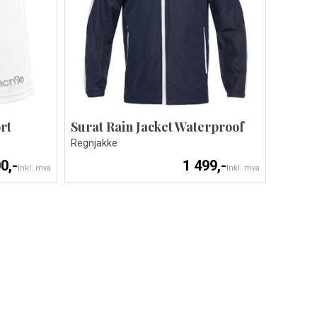
rt
Surat Rain Jacket Waterproof
Regnjakke
0,-
1 499,-
Inkl. mva
Inkl. mva