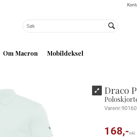
Kont
Om Macron
Mobildeksel
Draco 
Poloskjorte
Varenr:
90160
168,-
Inkl