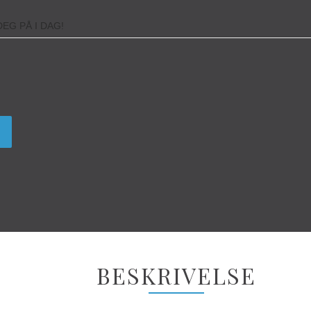
EG PÅ I DAG!
BESKRIVELSE