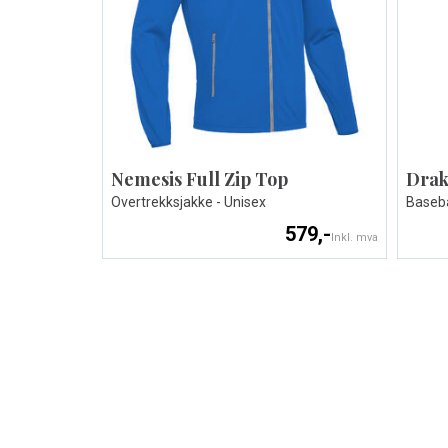
Nemesis Full Zip Top
Drak
Overtrekksjakke - Unisex
Baseba
579,-
Inkl. mva