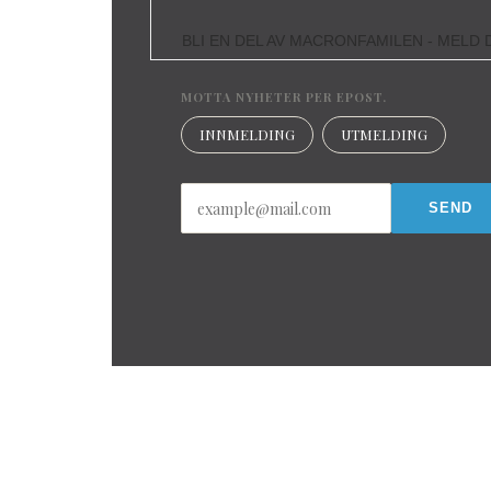
BLI EN DEL AV MACRONFAMILEN - MELD D
MOTTA NYHETER PER EPOST.
INNMELDING
UTMELDING