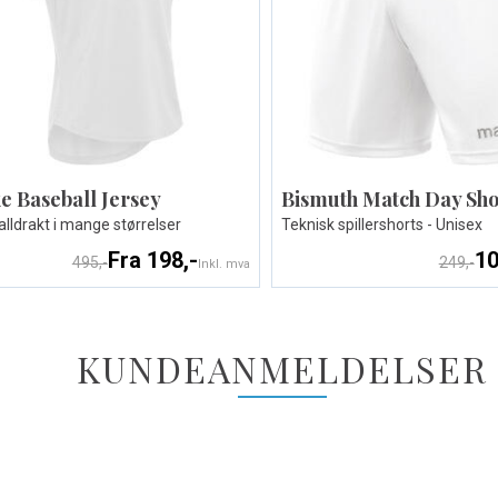
e Baseball Jersey
Bismuth Match Day Sho
lldrakt i mange størrelser
Teknisk spillershorts - Unisex
Fra 198,-
10
495,-
249,-
Inkl. mva
KUNDEANMELDELSER