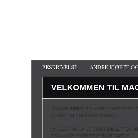
BESKRIVELSE
ANDRE KJØPTE O
VELKOMMEN TIL MA
SOM ABONNENT PÅ VÅRT NYHETSBREV F
OPPDATERINGER FRA MACRON.
VI DELER OGSÅ UT GRATISBILLETTER, I
FOR VÅRE NYHETSBREVMOTTAKERE.