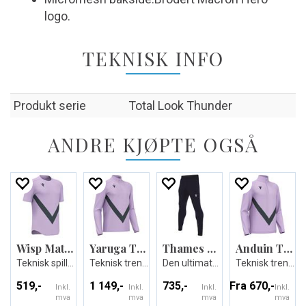
logo.
TEKNISK INFO
Produkt serie
Total Look Thunder
ANDRE KJØPTE OGSÅ
Wisp Match Day Shirt
Yaruga Training 1/4 Zip Top
Thames Hero Pant
Anduin Training 1/4 Zip Top
Teknisk spillerdrakt - Unisex
Teknisk treningsgenser - Unisex
Den ultimate treningsbuksen - Unisex
Teknisk treningsgenser - Unisex
519,-
1 149,-
735,-
Fra 670,-
Inkl.
Inkl.
Inkl.
Inkl.
mva
mva
mva
mva