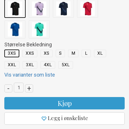
Størrelse Bekledning
3XS
XXS
XS
S
M
L
XL
XXL
3XL
4XL
5XL
Vis varianter som liste
-
+
Kjøp
Legg i ønskeliste