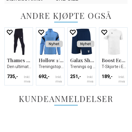
ANDRE KJØPTE OGSÅ
Thames Hero Pant
Hollow 1/4 zip
Galax Shorts
Boost Eco T-shirt
Den ultimate treningsbuksen - Unisex
Treningstopp - Unisex
Trenings og kampshorts
T-Skjorte i Eco-tekstil - Unisex
735,-
692,-
251,-
189,-
Inkl.
Inkl.
Inkl.
Inkl.
mva
mva
mva
mva
KUNDEANMELDELSER