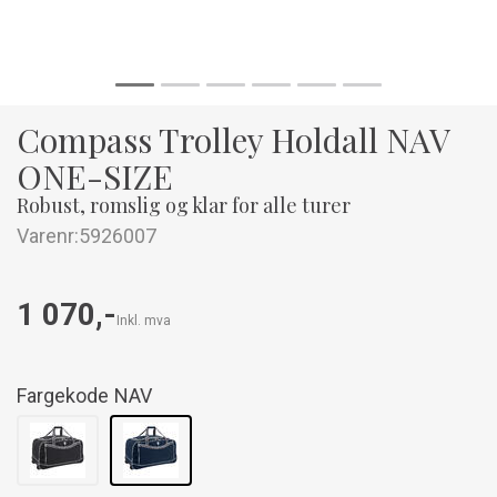
Compass Trolley Holdall NAV
ONE-SIZE
Robust, romslig og klar for alle turer
Varenr:
5926007
1 070,-
Inkl. mva
Fargekode
NAV