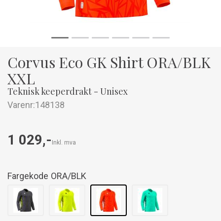
Corvus Eco GK Shirt ORA/BLK
XXL
Teknisk keeperdrakt - Unisex
Varenr:
148138
1 029,-
Inkl. mva
Fargekode
ORA/BLK