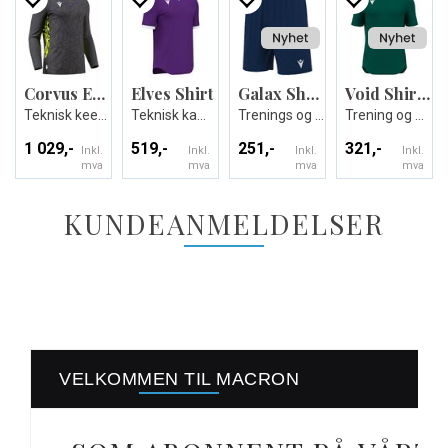
Corvus Eco GK Shirt
Elves Shirt
Galax Shorts
Void Shirt Shortsleeve
Teknisk keeperdrakt - Unisex
Teknisk kamp og treningsdrakt - Unisex
Trenings og kampshorts
Trening og Kamp T-skjorte
1 029,-
519,-
251,-
321,-
Inkl.
Inkl.
Inkl.
Inkl.
mva
mva
mva
mva
KUNDEANMELDELSER
VELKOMMEN TIL MACRON