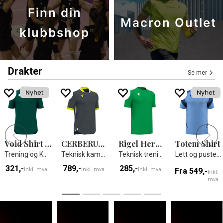
Finn din
Macron Outlet
klubbshop
Drakter
Se mer
Void Shirt Shortsleeve
CERBERUS ECO shirt
Rigel Hero Shirt SS
Totem Shirt
Trening og Kamp T-skjorte
Teknisk kamp og treningsdrakt - Unisex
Teknisk trenings t-skjorte - Unisex
Lett og pustende spillertrøye
321,-
789,-
285,-
Inkl. mva
Inkl. mva
Inkl. mva
Fra 549,-
Inkl.
mva