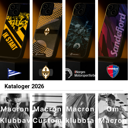
Kataloger 2026
Macron
Macron
Macron
Om
Klubbavtale
Custom
klubbfarger
Macron