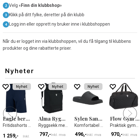
Velg «
Finn din klubbshop
»
Klikk på ditt fylke, deretter på din klubb
Logg inn eller opprett ny bruker inne i klubbshoppen
Når du er logget inn via klubbshoppen, vil du få tilgang til klubbens
produkter og dine rabatterte priser.
Nyheter
Eagle bermuda
Alma Ryggsekk
Sylen Sandals
Flow Gym Bag
Fritidsshorts - Unisex
Ryggsekk med skallbunn
Komfortabel sandal - unisex
Praktisk gymbag
797,-
496,-
970,-
1 259,-
Inkl. mva
Inkl. mva
Inkl. mva
Inkl.