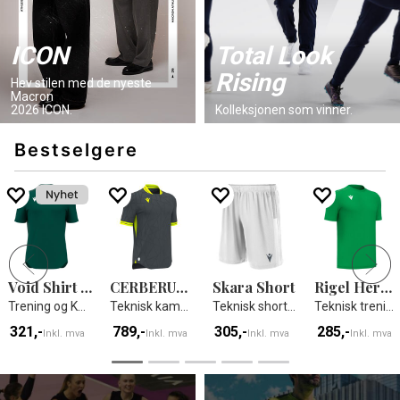
ICON
Total Look
Rising
Hev stilen med de nyeste
Macron
2026 ICON.
Kolleksjonen som vinner.
Bestselgere
Void Shirt Shortsleeve
CERBERUS ECO shirt
Skara Short
Rigel Hero Shirt SS
Trening og Kamp T-skjorte
Teknisk kamp og treningsdrakt - Unisex
Teknisk shorts i ECO-tekstil - Unisex
Teknisk trenings t-skjorte - Unisex
321,-
789,-
305,-
285,-
Inkl. mva
Inkl. mva
Inkl. mva
Inkl. mva