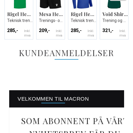
Rigel Hero Shirt SS
Mesa Hero Short
Rigel Hero Shirt LS
Void Shirt Shortsleeve
Teknisk trenings t-skjorte - Unisex
Trenings- og kampshorts - Unisex
Teknisk treningsdrakt lang arm- Unisex
Trening og Kamp T-skjorte
285,-
209,-
285,-
321,-
Inkl.
Inkl.
Inkl.
Inkl.
mva
mva
mva
mva
KUNDEANMELDELSER
VELKOMMEN TIL MACRON
SOM ABONNENT PÅ VÅRT