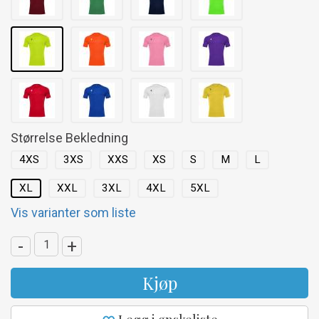
Størrelse Bekledning
4XS
3XS
XXS
XS
S
M
L
XL
XXL
3XL
4XL
5XL
Vis varianter som liste
-
+
Kjøp