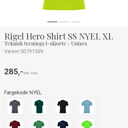
Rigel Hero Shirt SS NYEL XL
Teknisk trenings t-skjorte - Unisex
Varenr:
50791509
285,-
Inkl. mva
Fargekode
NYEL