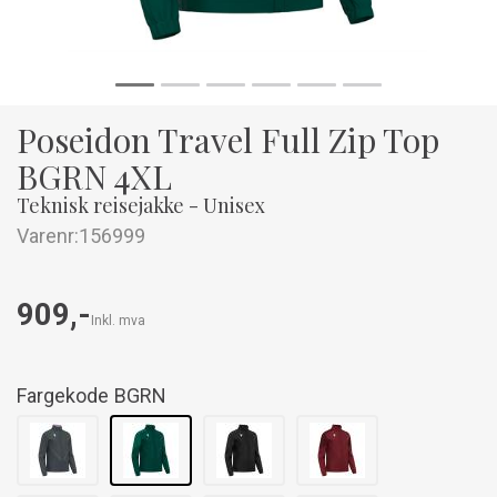
Poseidon Travel Full Zip Top
BGRN 4XL
Teknisk reisejakke - Unisex
Varenr:
156999
909,-
Inkl. mva
Fargekode
BGRN