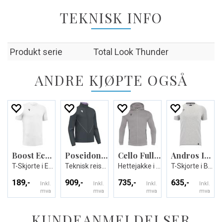
TEKNISK INFO
Produkt serie
Total Look Thunder
ANDRE KJØPTE OGSÅ
Boost Eco T-shirt
Poseidon Travel Full Zip Top
Cello Full Zip Hooded Sweatshirt
Andros Icon stretch T-shirt
T-Skjorte i Eco-tekstil - Unisex
Teknisk reisejakke - Unisex
Hettejakke i børstet fleece - Unisex
T-Skjorte i Bomull - Unisex
189,-
909,-
735,-
635,-
Inkl.
Inkl.
Inkl.
Inkl.
mva
mva
mva
mva
KUNDEANMELDELSER