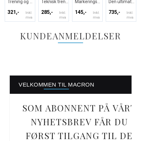
Trening og Kamp T-skjorte
Teknisk treningsdrakt lang arm- Unisex
Markeringsvest
Den ultimate treningsbuksen - Unisex
321,-
285,-
145,-
735,-
Inkl.
Inkl.
Inkl.
Inkl.
mva
mva
mva
mva
KUNDEANMELDELSER
VELKOMMEN TIL MACRON
SOM ABONNENT PÅ VÅRT
NYHETSBREV FÅR DU
FØRST TILGANG TIL DE