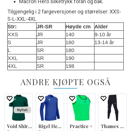
Macron Hero silketrykk foran og bak.
Tilgjengelig i 2 fargeversjoner og størrelser: XXS-
S-L-XXL-4XL
Str:
JR-SR
Høyde cm
Alder
XXS
JR
140
9-10 år
S
JR
160
13-14 år
L
SR
180
XXL
SR
190
4XL
SR
198
ANDRE KJØPTE OGSÅ
Void Shirt Shortsleeve
Rigel Hero Shirt LS
Practice +
Thames Hero Pant