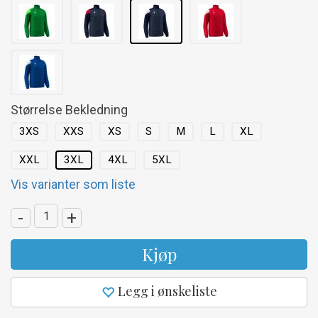
Størrelse Bekledning
3XS
XXS
XS
S
M
L
XL
XXL
3XL
4XL
5XL
Vis varianter som liste
-
+
Kjøp
Legg i ønskeliste