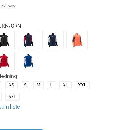
-
Inkl. mva
GRN/GRN
kledning
XS
S
M
L
XL
XXL
5XL
 som liste