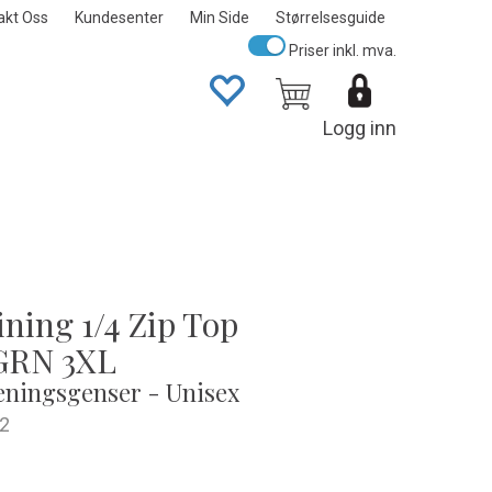
akt Oss
Kundesenter
Min Side
Størrelsesguide
Priser inkl. mva.
Logg inn
ining 1/4 Zip Top
RN 3XL
eningsgenser - Unisex
2