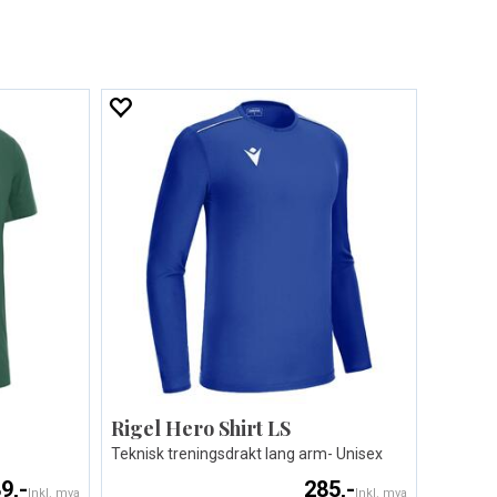
Rigel Hero Shirt LS
Teknisk treningsdrakt lang arm- Unisex
9,-
285,-
Inkl. mva
Inkl. mva