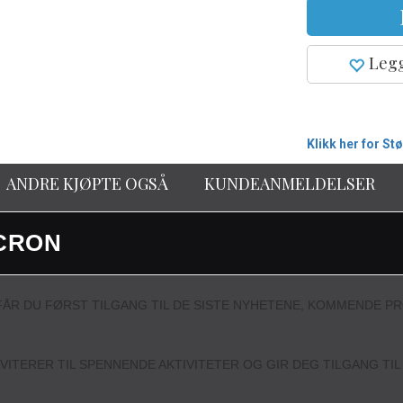
Legg
Klikk her for St
ANDRE KJØPTE OGSÅ
KUNDEANMELDELSER
CRON
ÅR DU FØRST TILGANG TIL DE SISTE NYHETENE, KOMMENDE P
NVITERER TIL SPENNENDE AKTIVITETER OG GIR DEG TILGANG TI