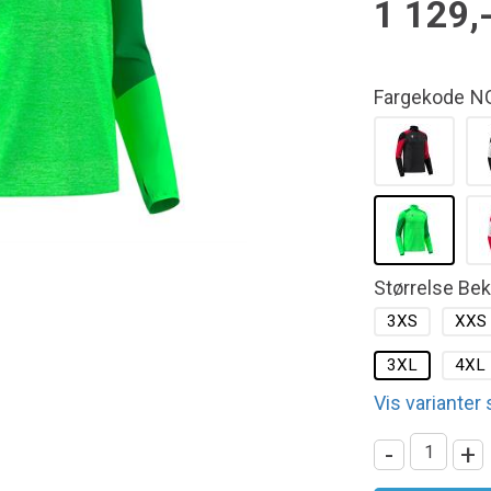
1 129,
Fargekode
N
Størrelse Be
3XS
XXS
3XL
4XL
Vis varianter
-
+