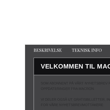
BESKRIVELSE
TEKNISK INFO
VELKOMMEN TIL MA
SOM ABONNENT PÅ VÅRT NYHETSBREV F
OPPDATERINGER FRA MACRON.
VI DELER OGSÅ UT GRATISBILLETTER, I
FOR VÅRE NYHETSBREVMOTTAKERE.