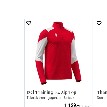
Izel Training 1/4 Zip Top
Tham
Teknisk treningsgenser - Unisex
Den ul
1 129,-
Inkl. mva