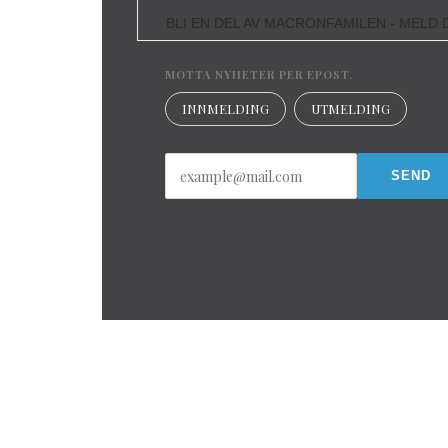
BLI EN DEL AV MACRONFAMILEN - MELD D
MOTTA NYHETER PER EPOST.
INNMELDING
UTMELDING