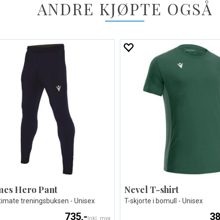
ANDRE KJØPTE OGSÅ
es Hero Pant
Nevel T-shirt
timate treningsbuksen - Unisex
T-skjorte i bomull - Unisex
735,-
38
Inkl. mva