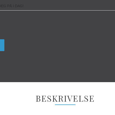
EG PÅ I DAG!
BESKRIVELSE