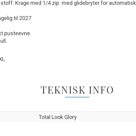
-stoff. Krage med 1/4 zip med glidebryter for automatisk 
gelig til 2027
kt pusteevne.
ll.
5XL
TEKNISK INFO
Total Look Glory