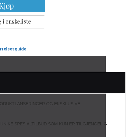
Kjøp
 i ønskeliste
ørrelsesguide
RODUKTLANSERINGER OG EKSKLUSIVE
L UNIKE SPESIALTILBUD SOM KUN ER TILGJENGELIG