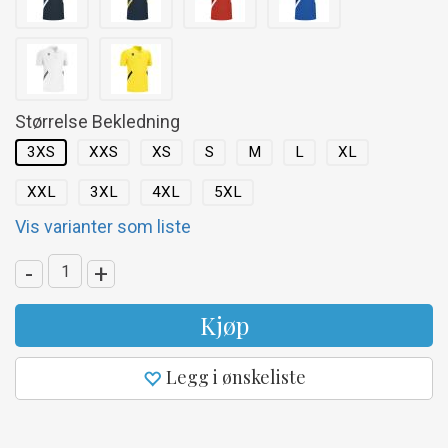
Størrelse Bekledning
3XS
XXS
XS
S
M
L
XL
XXL
3XL
4XL
5XL
Vis varianter som liste
-
+
Kjøp
Legg i ønskeliste