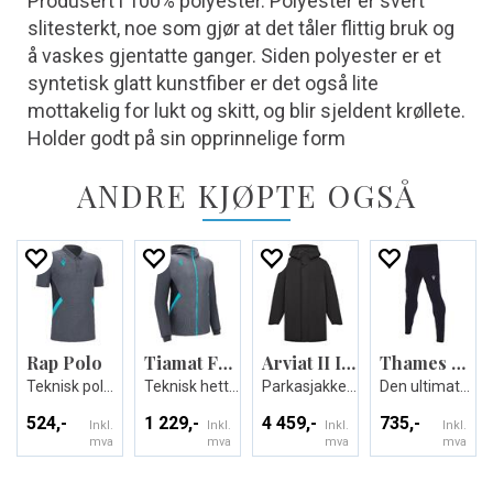
Produsert i 100% polyester. Polyester er svert
slitesterkt, noe som gjør at det tåler flittig bruk og
å vaskes gjentatte ganger. Siden polyester er et
syntetisk glatt kunstfiber er det også lite
mottakelig for lukt og skitt, og blir sjeldent krøllete.
Holder godt på sin opprinnelige form
ANDRE KJØPTE OGSÅ
Rap Polo
Tiamat Full Zip Hoody
Arviat II Icon jacket
Thames Hero Pant
Teknisk poloskjorte - Unisex
Teknisk hettejakke - Unisex
Parkasjakke - Unisex
Den ultimate treningsbuksen - Unisex
524,-
1 229,-
4 459,-
735,-
Inkl.
Inkl.
Inkl.
Inkl.
mva
mva
mva
mva