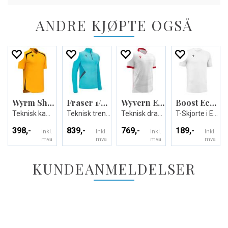
ANDRE KJØPTE OGSÅ
Wyrm Shirt
Fraser 1/4 Zip Top
Wyvern Eco Match Day Shirt
Boost Eco T-shirt
Teknisk kamp og treningsdrakt - Unisex
Teknisk treningsgenser - Unisex
Teknisk drakt i ECO-tekstil - Unisex
T-Skjorte i Eco-tekstil - Unisex
398,-
839,-
769,-
189,-
Inkl.
Inkl.
Inkl.
Inkl.
mva
mva
mva
mva
KUNDEANMELDELSER