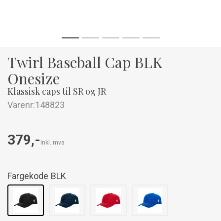
Twirl Baseball Cap BLK
Onesize
Klassisk caps til SR og JR
Varenr:
148823
379,-
Inkl. mva
Fargekode
BLK