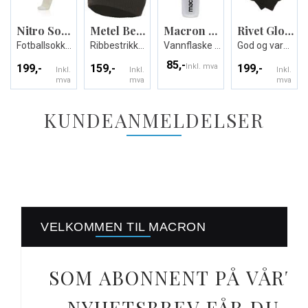
Nitro Socks
Metel Beanie
Macron Drikkeflaske 800ml
Rivet Gloves
Fotballsokker - Unisex
Ribbestrikket lue
Vannflaske med Macron logo
God og varm treningshanske
85,-
199,-
159,-
Inkl. mva
199,-
Inkl.
Inkl.
Inkl.
mva
mva
mva
KUNDEANMELDELSER
VELKOMMEN TIL MACRON
SOM ABONNENT PÅ VÅRT
NYHETSBREV FÅR DU