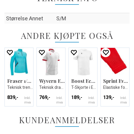
Størrelse Annet
S/M
ANDRE KJØPTE OGSÅ
Fraser 1/4 Zip Top
Wyvern Eco Match Day Shirt
Boost Eco T-shirt
Sprint Evo Footless Socks
Teknisk treningsgenser - Unisex
Teknisk drakt i ECO-tekstil - Unisex
T-Skjorte i Eco-tekstil - Unisex
Elastiske fotballsokker uten fot- Unisex
839,-
769,-
189,-
139,-
Inkl.
Inkl.
Inkl.
Inkl.
mva
mva
mva
mva
KUNDEANMELDELSER