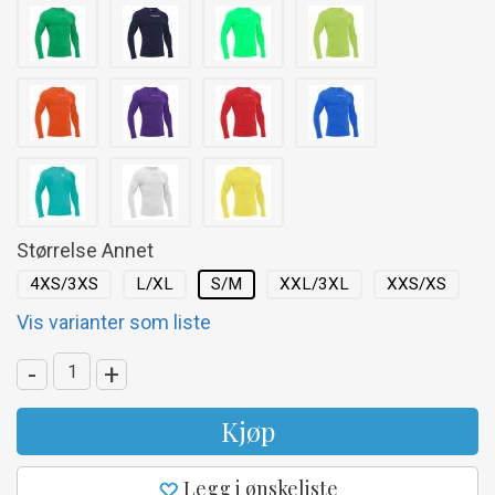
Størrelse Annet
4XS/3XS
L/XL
S/M
XXL/3XL
XXS/XS
Vis varianter som liste
-
+
Kjøp
Legg i ønskeliste