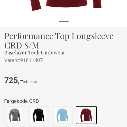
Performance Top Longsleeve
CRD S/M
Baselayer Tech Undewear
Varenr:
91611407
725,-
Inkl. mva
Fargekode
CRD