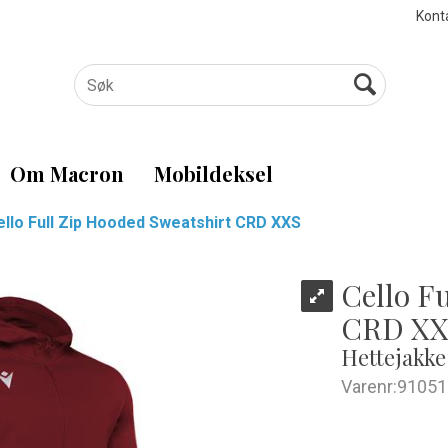
Kont
Om Macron
Mobildeksel
ello Full Zip Hooded Sweatshirt CRD XXS
Cello F
CRD XX
Hettejakke 
Varenr:
91051