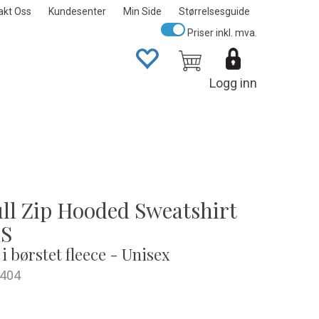
akt Oss
Kundesenter
Min Side
Størrelsesguide
Priser inkl. mva.
Logg inn
ull Zip Hooded Sweatshirt
S
i børstet fleece - Unisex
404