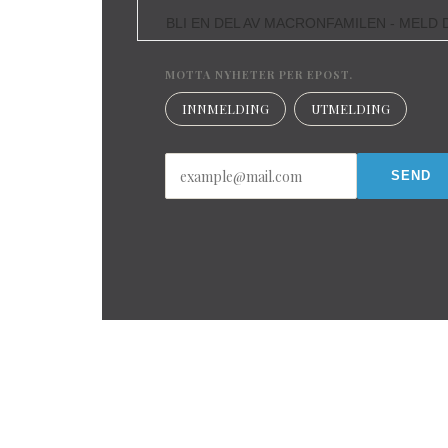
BLI EN DEL AV MACRONFAMILEN - MELD D
MOTTA NYHETER PER EPOST.
INNMELDING
UTMELDING