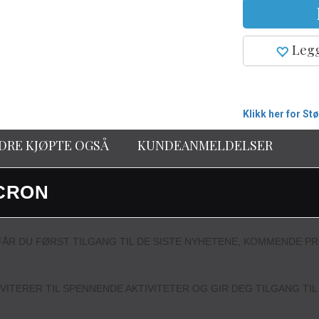
Legg
Klikk her for St
DRE KJØPTE OGSÅ
KUNDEANMELDELSER
CRON
ÅR DU FØRST TILGANG TIL DE SISTE NYHETENE, KOMMENDE P
NVITERER TIL SPENNENDE AKTIVITETER OG GIR DEG TILGANG TI