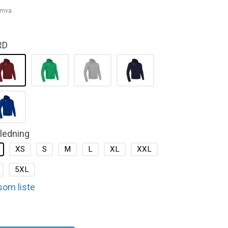
. mva
RD
kledning
XS
S
M
L
XL
XXL
5XL
 som liste