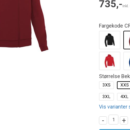
735,-
Inkl
Fargekode
C
Størrelse Be
3XS
XXS
3XL
4XL
Vis varianter
-
+