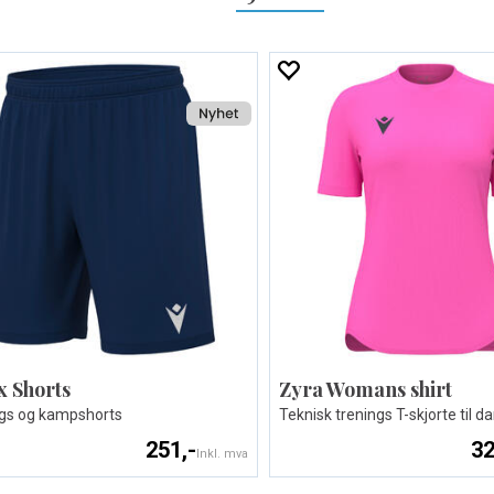
x Shorts
Zyra Womans shirt
gs og kampshorts
Teknisk trenings T-skjorte til 
251,-
32
Inkl. mva