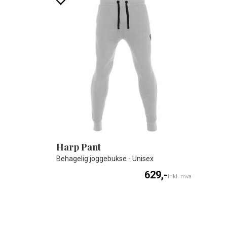
Harp Pant
Behagelig joggebukse - Unisex
629,-
Inkl. mva