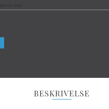
EG PÅ I DAG!
BESKRIVELSE