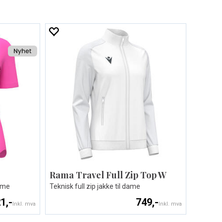
Rama Travel Full Zip Top W
dame
Teknisk full zip jakke til dame
1,-
749,-
Inkl. mva
Inkl. mva