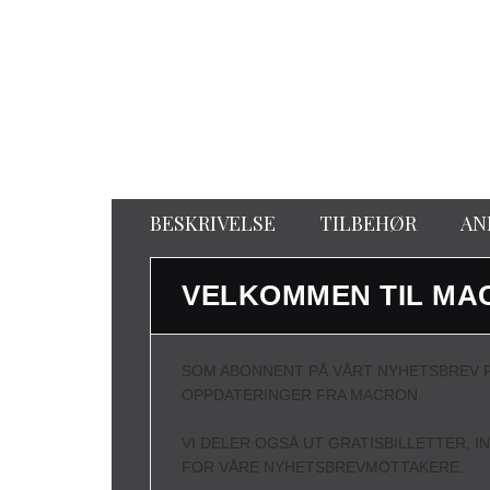
BESKRIVELSE
TILBEHØR
AN
VELKOMMEN TIL MA
SOM ABONNENT PÅ VÅRT NYHETSBREV F
OPPDATERINGER FRA MACRON.
VI DELER OGSÅ UT GRATISBILLETTER, I
FOR VÅRE NYHETSBREVMOTTAKERE.