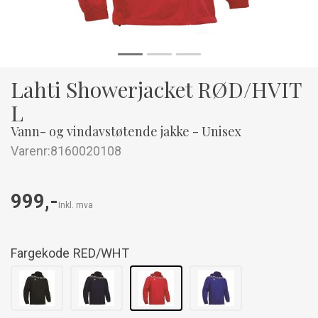
Lahti Showerjacket RØD/HVIT
L
Vann- og vindavstøtende jakke - Unisex
Varenr:
8160020108
999,-
Inkl. mva
Fargekode
RED/WHT