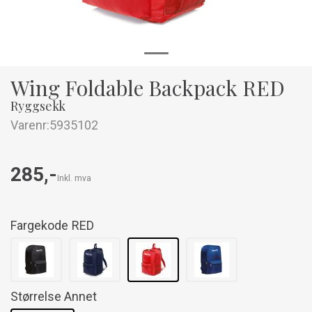
Wing Foldable Backpack RED
Ryggsekk
Varenr:
5935102
285,-
Inkl. mva
Fargekode
RED
Størrelse Annet