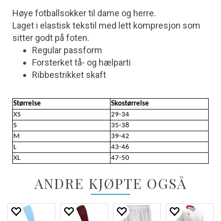
Høye fotballsokker til dame og herre.
Laget i elastisk tekstil med lett kompresjon som
sitter godt på foten.
Regular passform
Forsterket tå- og hælparti
Ribbestrikket skaft
Størrelse
Skostørrelse
XS
29-34
S
35-38
M
39-42
L
43-46
XL
47-50
ANDRE KJØPTE OGSÅ