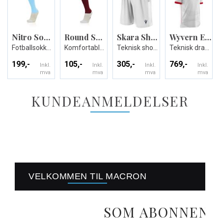
Nitro Socks
Round Socks
Skara Short
Wyvern Eco Match Day Shirt
Fotballsokker - Unisex
Komfortable fotballsokker - Unisex
Teknisk shorts i ECO-tekstil - Unisex
Teknisk drakt i ECO-tekstil - Unisex
199,-
105,-
305,-
769,-
Inkl.
Inkl.
Inkl.
Inkl.
mva
mva
mva
mva
KUNDEANMELDELSER
VELKOMMEN TIL MACRON
SOM ABONNENT 