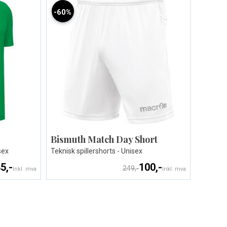
60%
Bismuth Match Day Short
sex
Teknisk spillershorts - Unisex
5,-
100,-
249,-
Inkl. mva
Inkl. mva