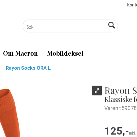
Kont
Om Macron
Mobildeksel
Rayon Socks ORA L
Rayon 
Klassiske 
Varenr:
59078
125,-
Inkl