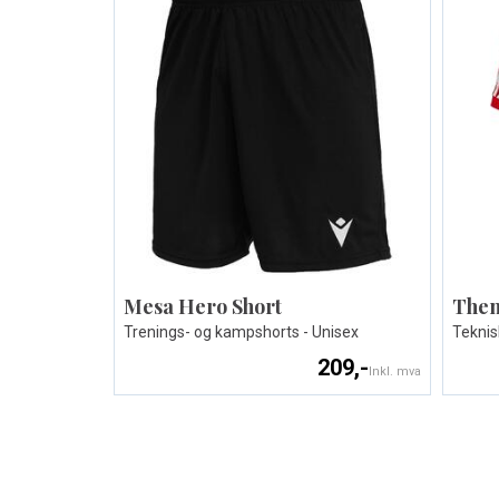
Mesa Hero Short
Them
Trenings- og kampshorts - Unisex
Teknisk
209,-
Inkl. mva