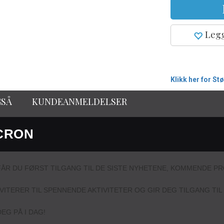
Legg
Klikk her for St
GSÅ
KUNDEANMELDELSER
CRON
ÅR DU FØRST TILGANG TIL DE SISTE NYHETENE, KOMMENDE 
NVITERER TIL SPENNENDE AKTIVITETER OG GIR DEG TILGANG T
EG PÅ I DAG!