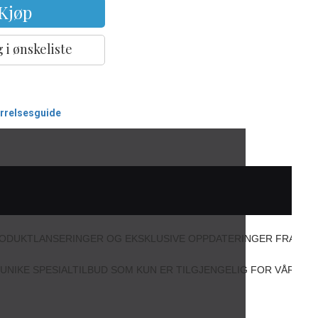
Kjøp
 i ønskeliste
ørrelsesguide
PRODUKTLANSERINGER OG EKSKLUSIVE OPPDATERINGER FRA MA
IL UNIKE SPESIALTILBUD SOM KUN ER TILGJENGELIG FOR VÅRE