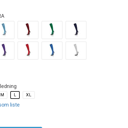
RA
kledning
M
L
XL
 som liste