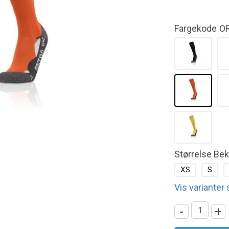
Fargekode
O
Størrelse Be
XS
S
Vis varianter
-
+