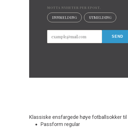
MOTTA NYHETER PER EPOST.
INNMELDING
UTMELDING
Klassiske ensfargede høye fotballsokker ti
Passform regular