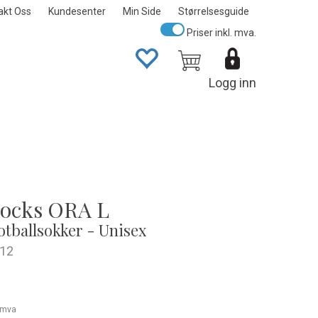
akt Oss
Kundesenter
Min Side
Størrelsesguide
Priser inkl. mva.
Logg inn
Socks ORA L
fotballsokker - Unisex
12
. mva