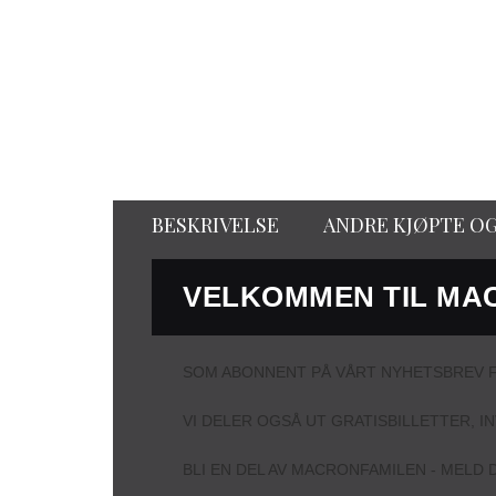
BESKRIVELSE
ANDRE KJØPTE O
VELKOMMEN TIL MA
SOM ABONNENT PÅ VÅRT NYHETSBREV F
VI DELER OGSÅ UT GRATISBILLETTER, I
BLI EN DEL AV MACRONFAMILEN - MELD D