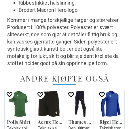
Ribbestrikket halslinning
Brodert Macron Hero logo
Kommer i mange forskjellige farger og størrelser.
Produsert i 100% polyester. Polyester er svært
sliteserkt, noe som gjør at det tåler flittig bruk og
kan vaskes gjentatte ganger. Siden polyester ert
syntetisk glastt kunstfiber, er det også lite
motakelig for lukt, skitt og blir sjeldent krøllete da
stoffet holder godt på sin opprinnelige form.
ANDRE KJØPTE OGSÅ
Polis Shirt
Acrux Hero Woman Shorts
Thames Hero Pant
Rigel Hero Shirt LS
Teknisk spillerdrakt - Unisex
Teknisk kamp-og treningsshorts til dame
Den ultimate treningsbuksen - Unisex
Teknisk treningsdrakt lang arm- Unisex