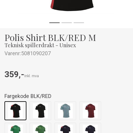
Polis Shirt BLK/RED M
Teknisk spillerdrakt - Unisex
Varenr:
5081090207
359,-
Inkl. mva
Fargekode
BLK/RED