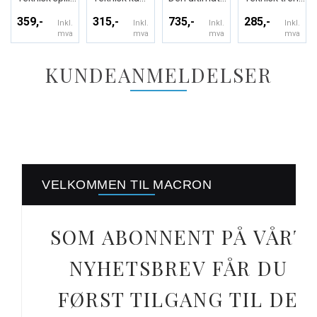
359,-
315,-
735,-
285,-
Inkl.
Inkl.
Inkl.
Inkl.
mva
mva
mva
mva
KUNDEANMELDELSER
VELKOMMEN TIL MACRON
SOM ABONNENT PÅ VÅRT
NYHETSBREV FÅR DU
FØRST TILGANG TIL DE