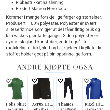
Ribbestrikket halslinning
Brodert Macron Hero logo
Kommer i mange forskjellige farger og størrelser.
Produsert i 100% polyester. Polyester er svært
sliteserkt, noe som gjør at det tåler flittig bruk og
kan vaskes gjentatte ganger. Siden polyester ert
syntetisk glastt kunstfiber, er det også lite
motakelig for lukt, skitt og blir sjeldent krøllete da
stoffet holder godt på sin opprinnelige form.
ANDRE KJØPTE OGSÅ
Polis Shirt
Acrux Hero Woman Shorts
Thames Hero Pant
Rigel Hero Shirt LS
Teknisk spillerdrakt - Unisex
Teknisk kamp-og treningsshorts til dame
Den ultimate treningsbuksen - Unisex
Teknisk treningsdrakt lang arm- Unisex