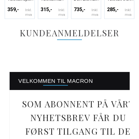
359,-
315,-
735,-
285,-
Inkl.
Inkl.
Inkl.
Inkl.
mva
mva
mva
mva
KUNDEANMELDELSER
VELKOMMEN TIL MACRON
SOM ABONNENT PÅ VÅRT
NYHETSBREV FÅR DU
FØRST TILGANG TIL DE