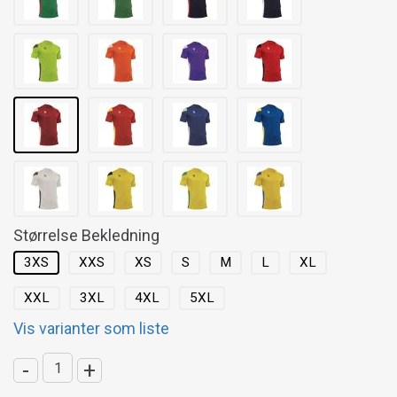
Størrelse Bekledning
3XS
XXS
XS
S
M
L
XL
XXL
3XL
4XL
5XL
Vis varianter som liste
-
+