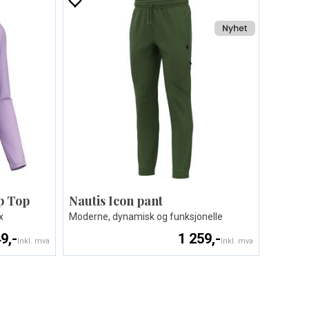
p Top
Nautis Icon pant
x
Moderne, dynamisk og funksjonelle
9,-
1 259,-
Inkl. mva
Inkl. mva