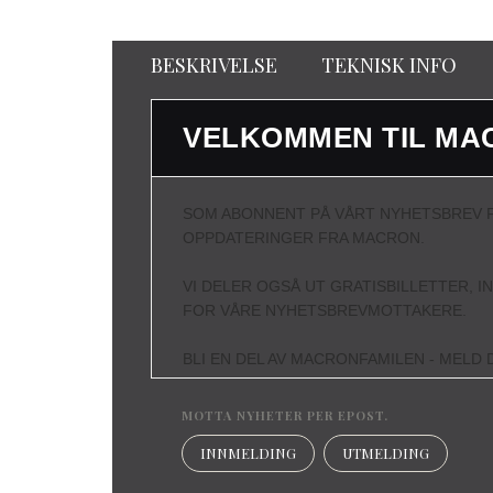
BESKRIVELSE
TEKNISK INFO
VELKOMMEN TIL MA
SOM ABONNENT PÅ VÅRT NYHETSBREV F
OPPDATERINGER FRA MACRON.
VI DELER OGSÅ UT GRATISBILLETTER, I
FOR VÅRE NYHETSBREVMOTTAKERE.
BLI EN DEL AV MACRONFAMILEN - MELD D
MOTTA NYHETER PER EPOST.
INNMELDING
UTMELDING