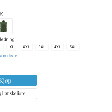
LK
kledning
L
XL
XXL
3XL
4XL
5XL
 som liste
Kjøp
 i ønskeliste