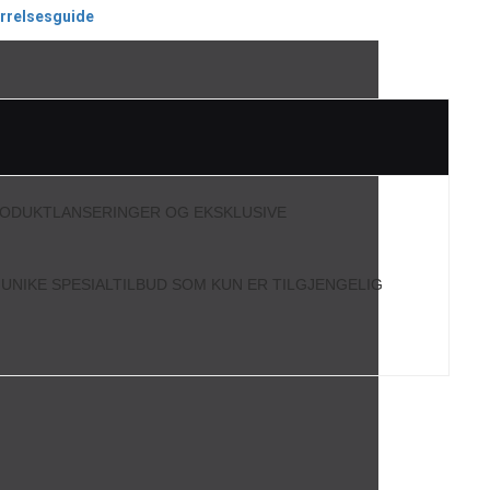
ørrelsesguide
RODUKTLANSERINGER OG EKSKLUSIVE
L UNIKE SPESIALTILBUD SOM KUN ER TILGJENGELIG