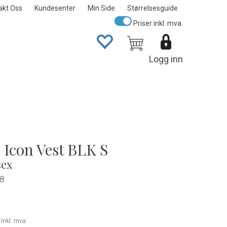
akt Oss
Kundesenter
Min Side
Størrelsesguide
Priser inkl. mva.
Logg inn
 Icon Vest BLK S
sex
8
-
Inkl. mva