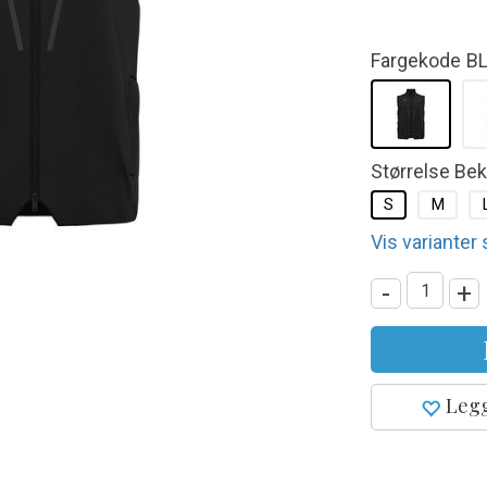
Fargekode
B
Størrelse Be
S
M
Vis varianter
-
+
Legg