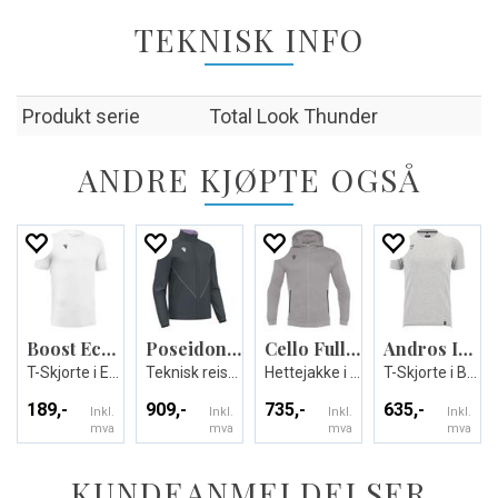
TEKNISK INFO
Produkt serie
Total Look Thunder
ANDRE KJØPTE OGSÅ
Boost Eco T-shirt
Poseidon Travel Full Zip Top
Cello Full Zip Hooded Sweatshirt
Andros Icon stretch T-shirt
T-Skjorte i Eco-tekstil - Unisex
Teknisk reisejakke - Unisex
Hettejakke i børstet fleece - Unisex
T-Skjorte i Bomull - Unisex
189,-
909,-
735,-
635,-
Inkl.
Inkl.
Inkl.
Inkl.
mva
mva
mva
mva
KUNDEANMELDELSER