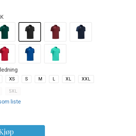
LK
kledning
XS
S
M
L
XL
XXL
5XL
 som liste
Kjøp