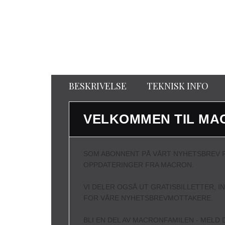
BESKRIVELSE
TEKNISK INFO
VELKOMMEN TIL MA
SOM ABONNENT PÅ VÅRT NYHETSBREV F
OPPDATERINGER FRA MACRON.
VI DELER OGSÅ UT GRATISBILLETTER, I
FOR VÅRE NYHETSBREVMOTTAKERE.
BLI EN DEL AV MACRONFAMILEN - MELD D