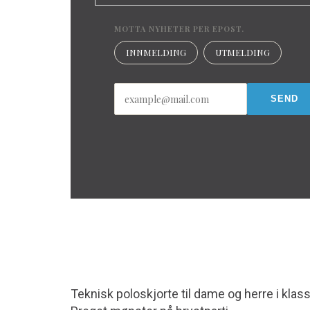
MOTTA NYHETER PER EPOST.
INNMELDING
UTMELDING
Teknisk poloskjorte til dame og herre i klas