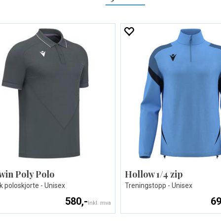
win Poly Polo
Hollow 1/4 zip
k poloskjorte - Unisex
Treningstopp - Unisex
580,-
69
Inkl. mva