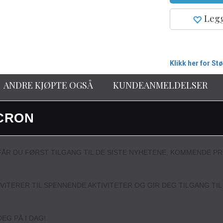
Legg
Klikk her for St
ANDRE KJØPTE OGSÅ
KUNDEANMELDELSER
CRON
ÅR DU FØRST TILGANG TIL DE SISTE NYHETENE, KOMMENDE P
NVITERER TIL SPENNENDE AKTIVITETER OG GIR DEG TILGANG TI
EG PÅ I DAG!