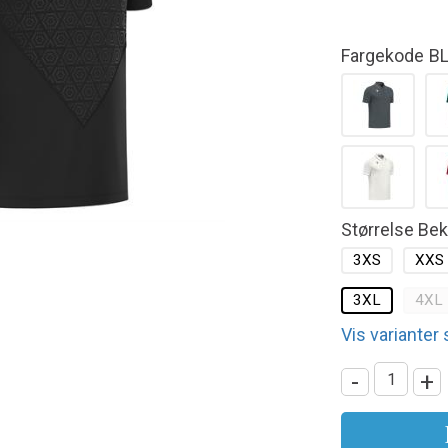
Fargekode
B
Størrelse Be
3XS
XXS
3XL
4XL
Vis varianter
-
+