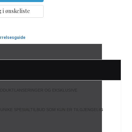
 i ønskeliste
ørrelsesguide
RODUKTLANSERINGER OG EKSKLUSIVE
L UNIKE SPESIALTILBUD SOM KUN ER TILGJENGELIG