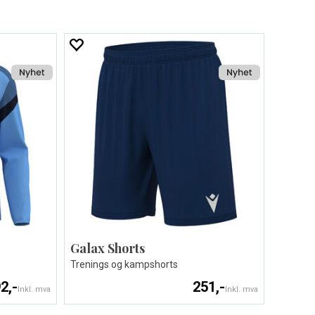
Galax Shorts
Trenings og kampshorts
2,-
251,-
Inkl. mva
Inkl. mva