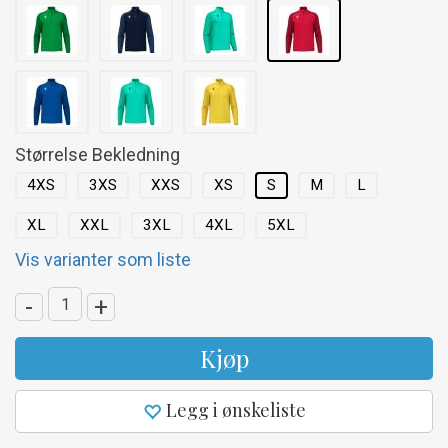
Størrelse Bekledning
4XS
3XS
XXS
XS
S
M
L
XL
XXL
3XL
4XL
5XL
Vis varianter som liste
-
+
Kjøp
Legg i ønskeliste