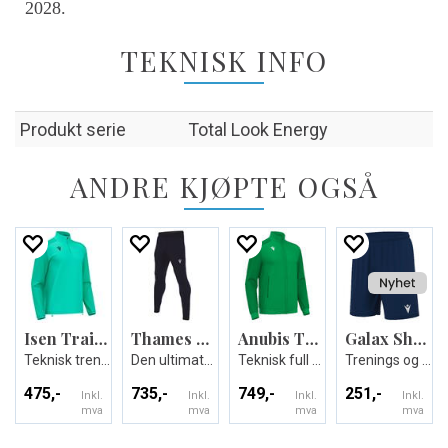
2028.
TEKNISK INFO
Produkt serie
Total Look Energy
ANDRE KJØPTE OGSÅ
Isen Training 1/4 Zip Top
Thames Hero Pant
Anubis Travel Full Zip Top
Galax Shorts
Teknisk treningsgenser - Unisex
Den ultimate treningsbuksen - Unisex
Teknisk full zip jakke - Unisex
Trenings og kampshorts
475,-
735,-
749,-
251,-
Inkl.
Inkl.
Inkl.
Inkl.
mva
mva
mva
mva