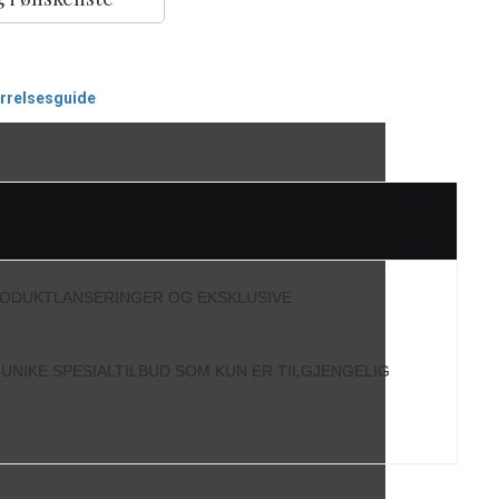
ørrelsesguide
RODUKTLANSERINGER OG EKSKLUSIVE
L UNIKE SPESIALTILBUD SOM KUN ER TILGJENGELIG