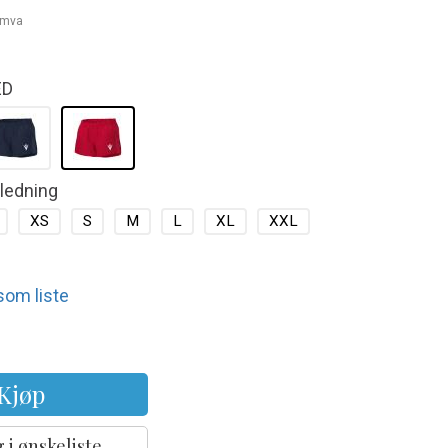
. mva
ED
kledning
XS
S
M
L
XL
XXL
 som liste
Kjøp
 i ønskeliste