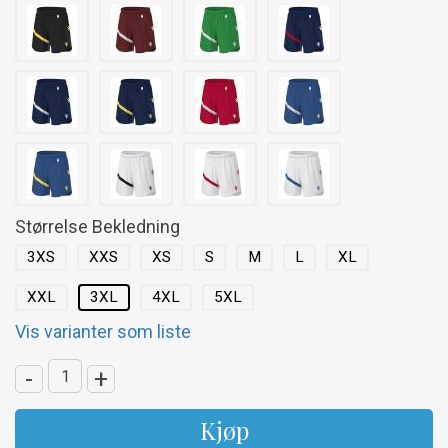
Størrelse Bekledning
3XS
XXS
XS
S
M
L
XL
XXL
3XL
4XL
5XL
Vis varianter som liste
-
+
Kjøp