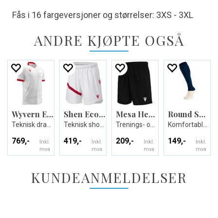
Fås i 16 fargeversjoner og størrelser: 3XS - 3XL
ANDRE KJØPTE OGSÅ
Wyvern Eco Match Day Shirt
Shen Eco Match Day Shorts
Mesa Hero Short
Round Socks Evo
Teknisk drakt i ECO-tekstil - Unisex
Teknisk shorts i ECO-tekstil - Unisex
Trenings- og kampshorts - Unisex
Komfortable fotballsokker - Unisex
769,-
419,-
209,-
149,-
Inkl.
Inkl.
Inkl.
Inkl.
mva
mva
mva
mva
KUNDEANMELDELSER