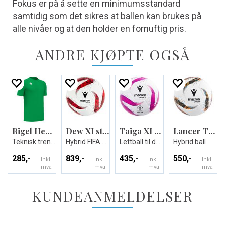
Fokus er på å sette en minimumsstandard
samtidig som det sikres at ballen kan brukes på
alle nivåer og at den holder en fornuftig pris.
ANDRE KJØPTE OGSÅ
Rigel Hero Shirt SS
Dew XI str 5
Taiga XI Light
Lancer Training Ball
Teknisk trenings t-skjorte - Unisex
Hybrid FIFA Quality kampball
Lettball til de yngste spillerene
Hybrid ball
285,-
839,-
435,-
550,-
Inkl.
Inkl.
Inkl.
Inkl.
mva
mva
mva
mva
KUNDEANMELDELSER