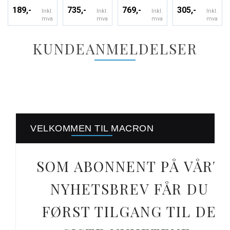
189,-
735,-
769,-
305,-
Inkl.
Inkl.
Inkl.
Inkl.
mva
mva
mva
mva
KUNDEANMELDELSER
VELKOMMEN TIL MACRON
SOM ABONNENT PÅ VÅRT
NYHETSBREV FÅR DU
FØRST TILGANG TIL DE