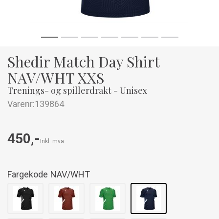
Shedir Match Day Shirt
NAV/WHT XXS
Trenings- og spillerdrakt - Unisex
Varenr:
139864
450,-
Inkl. mva
Fargekode
NAV/WHT