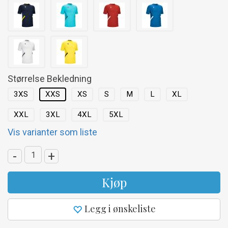
Størrelse Bekledning
3XS
XXS
XS
S
M
L
XL
XXL
3XL
4XL
5XL
Vis varianter som liste
-
+
Kjøp
Legg i ønskeliste