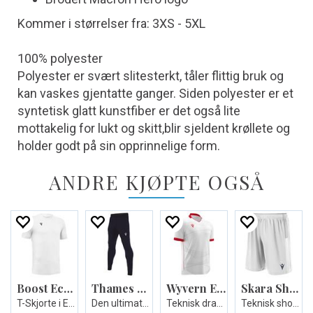
Kommer i størrelser fra: 3XS - 5XL
100% polyester
Polyester er svært slitesterkt, tåler flittig bruk og
kan vaskes gjentatte ganger. Siden polyester er et
syntetisk glatt kunstfiber er det også lite
mottakelig for lukt og skitt,blir sjeldent krøllete og
holder godt på sin opprinnelige form.
ANDRE KJØPTE OGSÅ
Boost Eco T-shirt
Thames Hero Pant
Wyvern Eco Match Day Shirt
Skara Short
T-Skjorte i Eco-tekstil - Unisex
Den ultimate treningsbuksen - Unisex
Teknisk drakt i ECO-tekstil - Unisex
Teknisk shorts i ECO-tekstil - Unisex