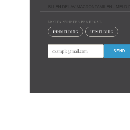
BLI EN DEL AV MACRONFAMILEN - MELD D
MOTTA NYHETER PER EPOST.
INNMELDING
UTMELDING