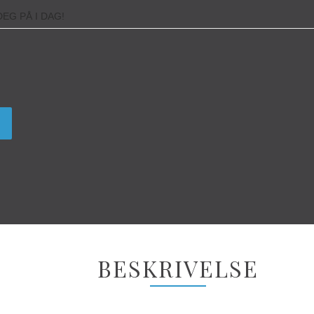
EG PÅ I DAG!
BESKRIVELSE