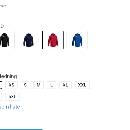
. mva
ED
kledning
XS
S
M
L
XL
XXL
5XL
 som liste