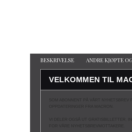
BESKRIVELSE
ANDRE KJØPTE O
VELKOMMEN TIL MA
SOM ABONNENT PÅ VÅRT NYHETSBREV F
OPPDATERINGER FRA MACRON.
VI DELER OGSÅ UT GRATISBILLETTER, I
FOR VÅRE NYHETSBREVMOTTAKERE.