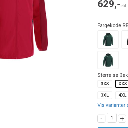
629,-
Inkl
Fargekode
R
Størrelse Be
3XS
XXS
3XL
4XL
Vis varianter
-
+