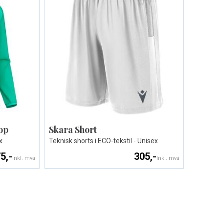
op
Skara Short
x
Teknisk shorts i ECO-tekstil - Unisex
5,-
305,-
Inkl. mva
Inkl. mva