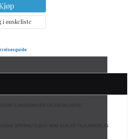
Kjøp
 i ønskeliste
ørrelsesguide
RODUKTLANSERINGER OG EKSKLUSIVE
L UNIKE SPESIALTILBUD SOM KUN ER TILGJENGELIG