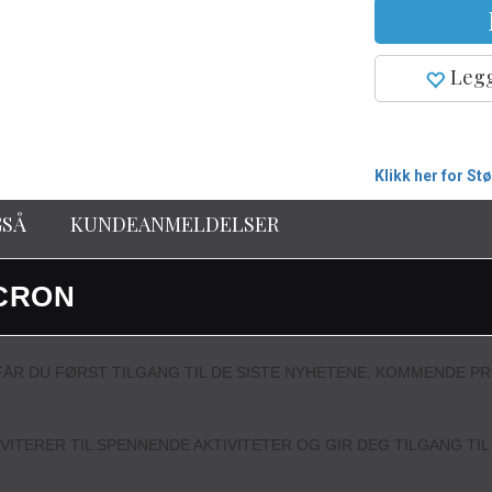
Legg
Klikk her for St
GSÅ
KUNDEANMELDELSER
CRON
ÅR DU FØRST TILGANG TIL DE SISTE NYHETENE, KOMMENDE P
NVITERER TIL SPENNENDE AKTIVITETER OG GIR DEG TILGANG TI