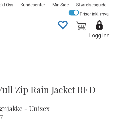
akt Oss
Kundesenter
Min Side
Størrelsesguide
Priser inkl. mva.
Logg inn
Full Zip Rain Jacket RED
gnjakke - Unisex
7