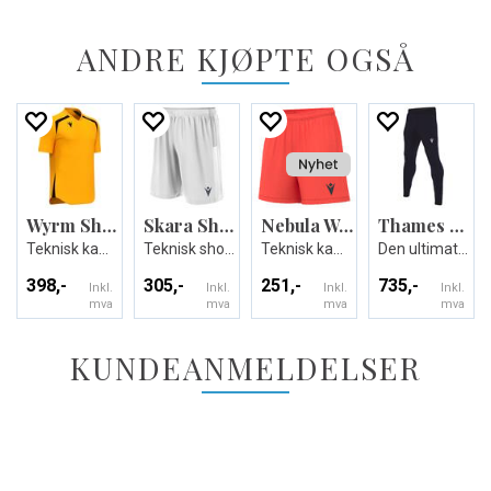
ANDRE KJØPTE OGSÅ
Wyrm Shirt
Skara Short
Nebula Woman Shorts
Thames Hero Pant
Teknisk kamp og treningsdrakt - Unisex
Teknisk shorts i ECO-tekstil - Unisex
Teknisk kamp-og treningsshorts til dame
Den ultimate treningsbuksen - Unisex
398,-
305,-
251,-
735,-
Inkl.
Inkl.
Inkl.
Inkl.
mva
mva
mva
mva
KUNDEANMELDELSER