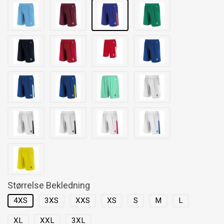
Størrelse Bekledning
4XS
3XS
XXS
XS
S
M
L
XL
XXL
3XL