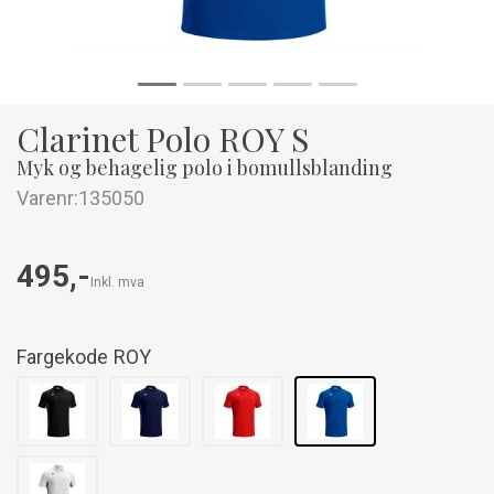
Clarinet Polo ROY S
Myk og behagelig polo i bomullsblanding
Varenr:
135050
495,-
Inkl. mva
Fargekode
ROY