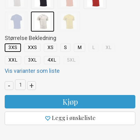
Størrelse Bekledning
3XS
XXS
XS
S
M
L
XL
XXL
3XL
4XL
5XL
Vis varianter som liste
-
+
Kjøp
Legg i ønskeliste