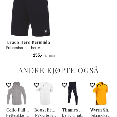
Draco Hero Bermuda
Fritidsshorts til herre
255,-
Inkl. mva
ANDRE KJØPTE OGSÅ
Cello Full Zip Hooded Sweatshirt
Boost Eco T-shirt
Thames Hero Pant
Wyrm Shirt
Hettejakke i børstet fleece - Unisex
T-Skjorte i Eco-tekstil - Unisex
Den ultimate treningsbuksen - Unisex
Teknisk kamp og treningsdrakt - Unisex