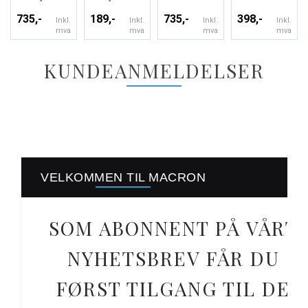
735,-
189,-
735,-
398,-
Inkl.
Inkl.
Inkl.
Inkl.
mva
mva
mva
mva
KUNDEANMELDELSER
VELKOMMEN TIL MACRON
SOM ABONNENT PÅ VÅRT
NYHETSBREV FÅR DU
FØRST TILGANG TIL DE