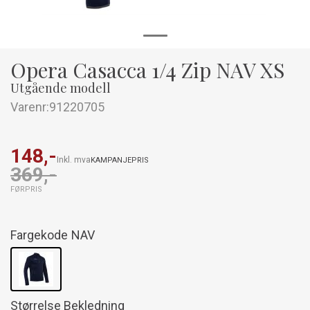
Opera Casacca 1/4 Zip NAV XS
Utgående modell
Varenr:
91220705
148,-
Inkl. mva
KAMPANJEPRIS
369,-
FØRPRIS
Fargekode
NAV
Størrelse Bekledning