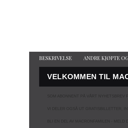
BESKRIVELSE
ANDRE KJØPTE O
VELKOMMEN TIL MA
SOM ABONNENT PÅ VÅRT NYHETSBREV F
VI DELER OGSÅ UT GRATISBILLETTER, I
BLI EN DEL AV MACRONFAMILEN - MELD D