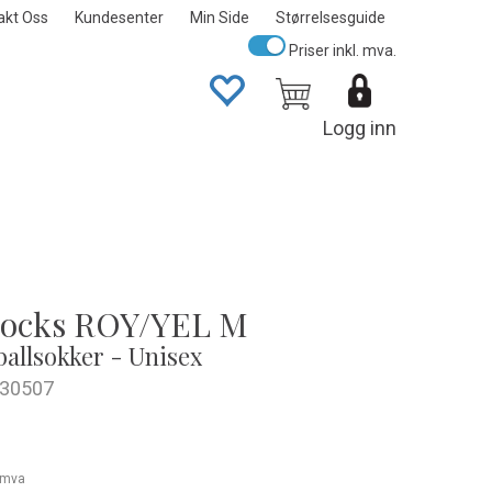
akt Oss
Kundesenter
Min Side
Størrelsesguide
Priser inkl. mva.
Logg inn
Socks ROY/YEL M
tballsokker - Unisex
30507
. mva