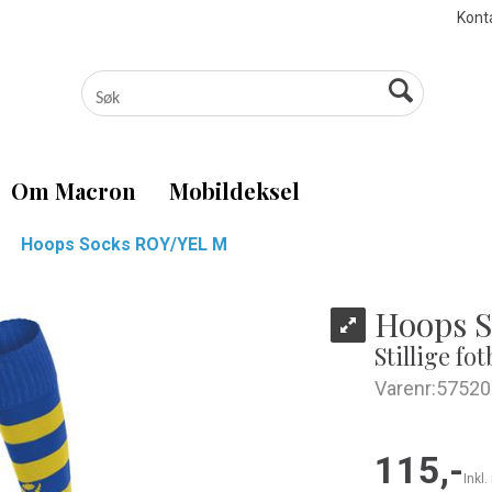
Kont
Om Macron
Mobildeksel
Hoops Socks ROY/YEL M
Hoops 
Stillige fo
Varenr:
57520
115,-
Inkl