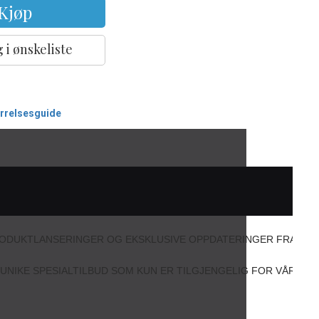
Kjøp
 i ønskeliste
ørrelsesguide
PRODUKTLANSERINGER OG EKSKLUSIVE OPPDATERINGER FRA MA
IL UNIKE SPESIALTILBUD SOM KUN ER TILGJENGELIG FOR VÅRE