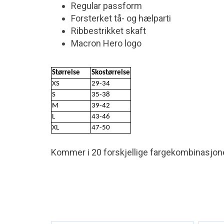
Regular passform
Forsterket tå- og hælparti
Ribbestrikket skaft
Macron Hero logo
Størrelse
Skostørrelse
XS
29-34
S
35-38
M
39-42
L
43-46
XL
47-50
Kommer i 20 forskjellige fargekombinasjoner