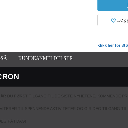
Legg
Klikk her for St
GSÅ
KUNDEANMELDELSER
CRON
ÅR DU FØRST TILGANG TIL DE SISTE NYHETENE, KOMMENDE 
NVITERER TIL SPENNENDE AKTIVITETER OG GIR DEG TILGANG T
EG PÅ I DAG!