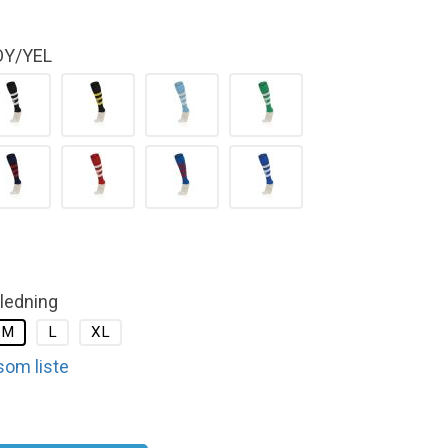
OY/YEL
kledning
M
L
XL
 som liste