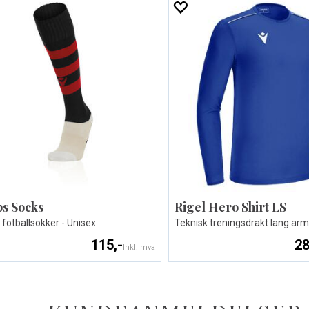
s Socks
Rigel Hero Shirt LS
e fotballsokker - Unisex
Teknisk treningsdrakt lang arm
115,-
28
Inkl. mva