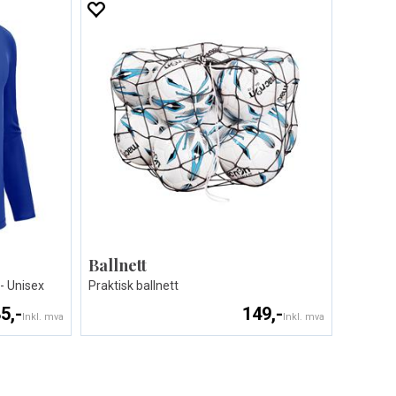
Ballnett
- Unisex
Praktisk ballnett
5,-
149,-
Inkl. mva
Inkl. mva