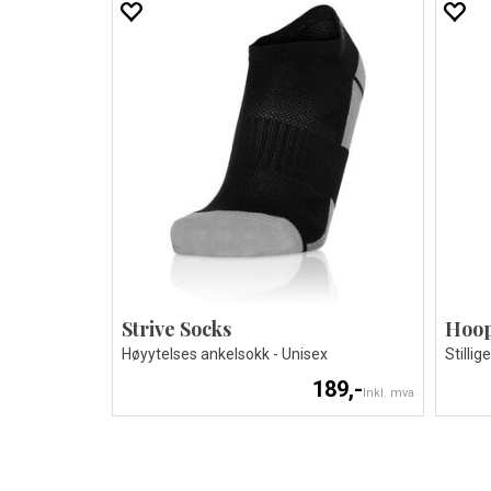
Strive Socks
Hoop
Høyytelses ankelsokk - Unisex
Stillig
189,-
Inkl. mva