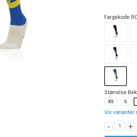
Fargekode
R
Størrelse Be
XS
S
Vis varianter
-
+