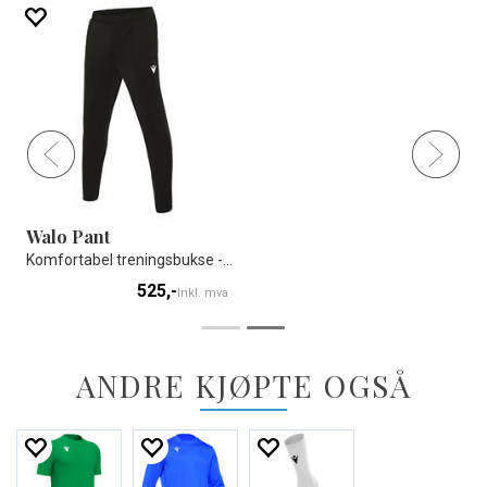
Walo Pant
 treningsbuksen - Unisex
Komfortabel treningsbukse -Unisex
525,-
Inkl. mva
ANDRE KJØPTE OGSÅ