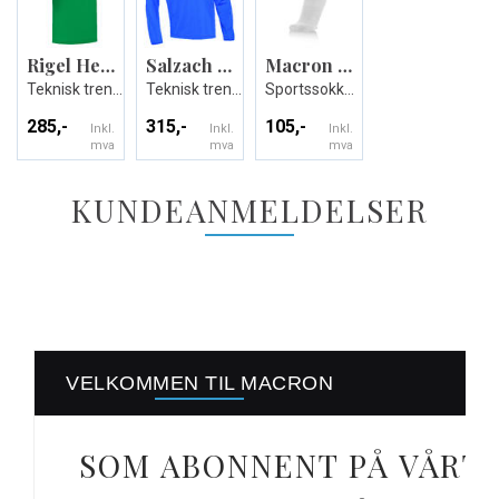
Rigel Hero Shirt SS
Salzach Training Top
Macron Fixed Sokker
Teknisk trenings t-skjorte - Unisex
Teknisk treningsgenser - Unisex
Sportssokker i bomullsmiks - Unisex
285,-
315,-
105,-
Inkl.
Inkl.
Inkl.
mva
mva
mva
KUNDEANMELDELSER
VELKOMMEN TIL MACRON
SOM ABONNENT PÅ VÅRT