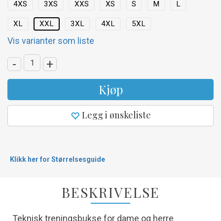
4XS
3XS
XXS
XS
S
M
L
XL
XXL
3XL
4XL
5XL
Vis varianter som liste
-
+
Kjøp
Legg i ønskeliste
Klikk her for Størrelsesguide
BESKRIVELSE
Teknisk treningsbukse for dame og herre