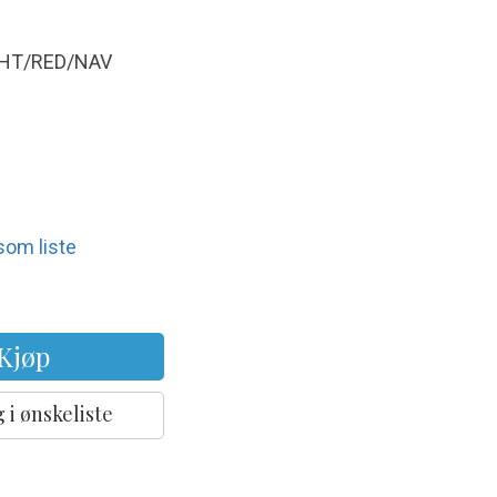
HT/RED/NAV
 som liste
Kjøp
 i ønskeliste