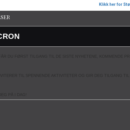
Klikk her for St
SER
CRON
ÅR DU FØRST TILGANG TIL DE SISTE NYHETENE, KOMMENDE P
NVITERER TIL SPENNENDE AKTIVITETER OG GIR DEG TILGANG TI
EG PÅ I DAG!