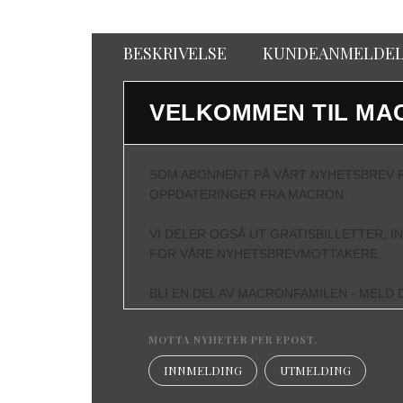
BESKRIVELSE
KUNDEANMELDEL
VELKOMMEN TIL MA
SOM ABONNENT PÅ VÅRT NYHETSBREV F
OPPDATERINGER FRA MACRON.
VI DELER OGSÅ UT GRATISBILLETTER, I
FOR VÅRE NYHETSBREVMOTTAKERE.
BLI EN DEL AV MACRONFAMILEN - MELD D
MOTTA NYHETER PER EPOST.
INNMELDING
UTMELDING