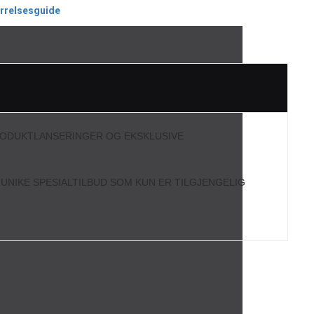
ørrelsesguide
RODUKTLANSERINGER OG EKSKLUSIVE
L UNIKE SPESIALTILBUD SOM KUN ER TILGJENGELIG