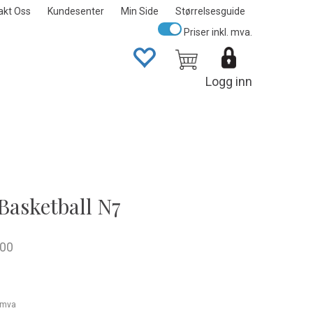
akt Oss
Kundesenter
Min Side
Størrelsesguide
Priser inkl. mva.
Logg inn
Basketball N7
00
. mva