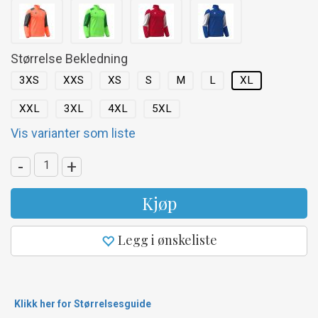
Størrelse Bekledning
3XS
XXS
XS
S
M
L
XL
XXL
3XL
4XL
5XL
Vis varianter som liste
-
+
Kjøp
Legg i ønskeliste
Klikk her for Størrelsesguide