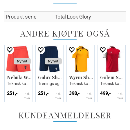
Produkt serie
Total Look Glory
ANDRE KJØPTE OGSÅ
Nebula Woman Shorts
Galax Shorts
Wyrm Shirt
Golem Shirt
Teknisk kamp-og treningsshorts til dame
Trenings og kampshorts
Teknisk kamp og treningsdrakt - Unisex
Teknisk kamp og treningsdrakt - Unisex
251,-
251,-
398,-
499,-
Inkl.
Inkl.
Inkl.
Inkl.
mva
mva
mva
mva
KUNDEANMELDELSER