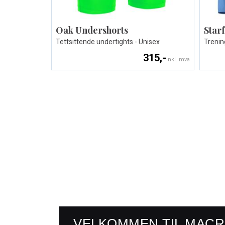
Oak Undershorts
Starf
Tettsittende undertights - Unisex
Trenin
315,-
Inkl. mva
VELKOMMEN TIL MAC