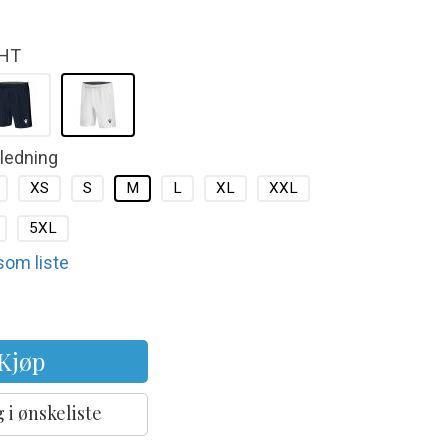
HT
kledning
XS
S
M
L
XL
XXL
5XL
 som liste
Kjøp
 i ønskeliste