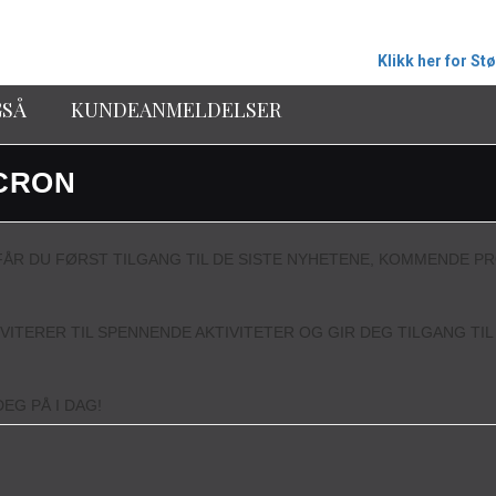
Klikk her for St
GSÅ
KUNDEANMELDELSER
CRON
ÅR DU FØRST TILGANG TIL DE SISTE NYHETENE, KOMMENDE P
NVITERER TIL SPENNENDE AKTIVITETER OG GIR DEG TILGANG TI
EG PÅ I DAG!