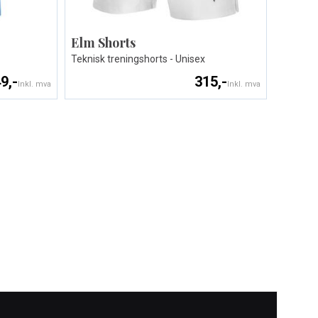
Elm Shorts
Teknisk treningshorts - Unisex
9,-
315,-
Inkl. mva
Inkl. mva