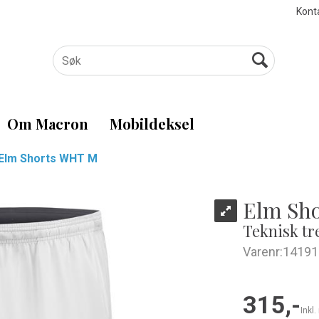
Kont
Om Macron
Mobildeksel
Elm Shorts WHT M
Elm Sh
Teknisk tr
Varenr:
14191
315,-
Inkl