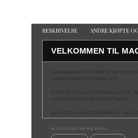
BESKRIVELSE
ANDRE KJØPTE O
VELKOMMEN TIL MA
SOM ABONNENT PÅ VÅRT NYHETSBREV F
OPPDATERINGER FRA MACRON.
VI DELER OGSÅ UT GRATISBILLETTER, I
FOR VÅRE NYHETSBREVMOTTAKERE.
BLI EN DEL AV MACRONFAMILEN - MELD D
MOTTA NYHETER PER EPOST.