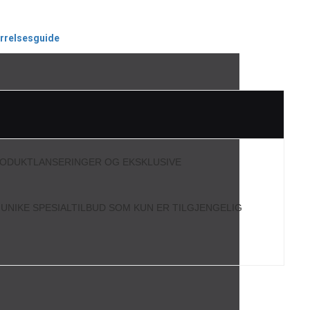
ørrelsesguide
RODUKTLANSERINGER OG EKSKLUSIVE
L UNIKE SPESIALTILBUD SOM KUN ER TILGJENGELIG