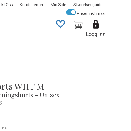
akt Oss
Kundesenter
Min Side
Størrelsesguide
Priser inkl. mva.
Logg inn
orts WHT M
eningshorts - Unisex
3
. mva