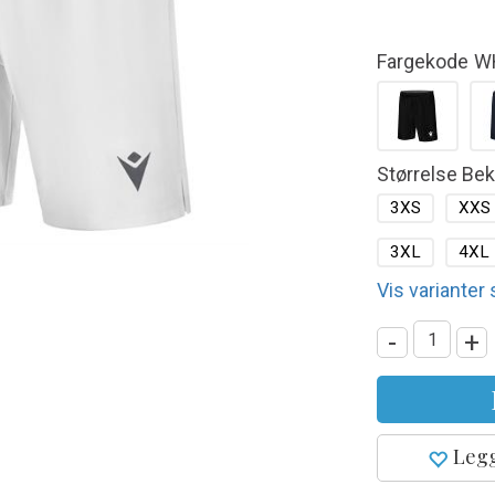
Fargekode
W
Størrelse Be
3XS
XXS
3XL
4XL
Vis varianter
-
+
Legg