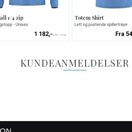
all 1/4 zip
Totem Shirt
gstopp - Unisex
Lett og pustende spillertrøye
1 182,-
Fra 54
Inkl. mva
KUNDEANMELDELSER
RON