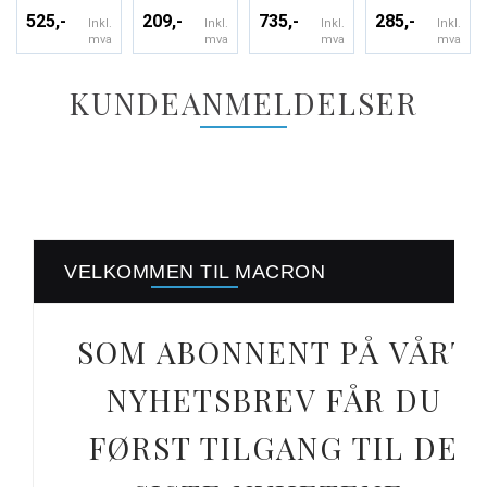
525,-
209,-
735,-
285,-
Inkl.
Inkl.
Inkl.
Inkl.
mva
mva
mva
mva
KUNDEANMELDELSER
VELKOMMEN TIL MACRON
SOM ABONNENT PÅ VÅRT
NYHETSBREV FÅR DU
FØRST TILGANG TIL DE