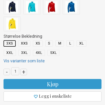
Størrelse Bekledning
3XS
XXS
XS
S
M
L
XL
XXL
3XL
4XL
5XL
Vis varianter som liste
-
+
Kjøp
Legg i ønskeliste