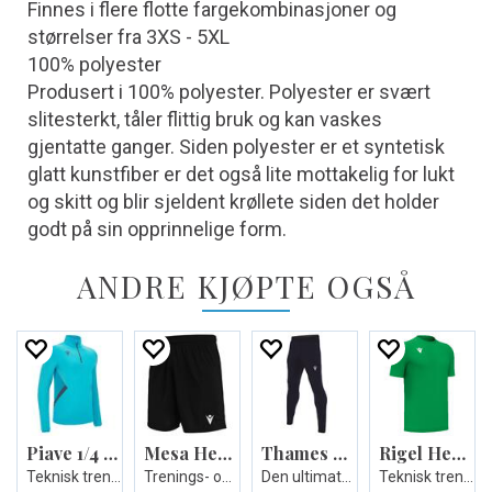
Finnes i flere flotte fargekombinasjoner og
størrelser fra 3XS - 5XL
100% polyester
Produsert i 100% polyester. Polyester er svært
slitesterkt, tåler flittig bruk og kan vaskes
gjentatte ganger. Siden polyester er et syntetisk
glatt kunstfiber er det også lite mottakelig for lukt
og skitt og blir sjeldent krøllete siden det holder
godt på sin opprinnelige form.
ANDRE KJØPTE OGSÅ
Piave 1/4 Zip Top
Mesa Hero Short
Thames Hero Pant
Rigel Hero Shirt SS
Teknisk treningsgenser - Unisex
Trenings- og kampshorts - Unisex
Den ultimate treningsbuksen - Unisex
Teknisk trenings t-skjorte - Unisex